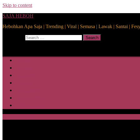
Skip to content
SAJA HEBOH
Hebohkan Apa Saja | Trending | Viral | Semasa | Lawak | Santai | Fes
Search for:
Search
Home
Health
Lifestyle
Media
Disclaimer
Privacy Policy
ABOUT US
SAJA HEBOH