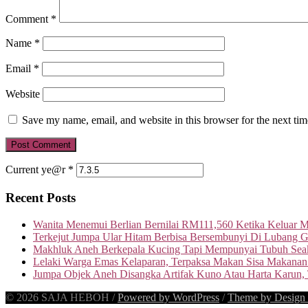
Comment
*
Name
*
Email
*
Website
Save my name, email, and website in this browser for the next ti
Current ye@r
*
Recent Posts
Wanita Menemui Berlian Bernilai RM111,560 Ketika Keluar 
Terkejut Jumpa Ular Hitam Berbisa Bersembunyi Di Lubang G
Makhluk Aneh Berkepala Kucing Tapi Mempunyai Tubuh Seak
Lelaki Warga Emas Kelaparan, Terpaksa Makan Sisa Makanan
Jumpa Objek Aneh Disangka Artifak Kuno Atau Harta Karun,
© 2026 SAJA HEBOH
/
Powered by WordPress
/
Theme by Design