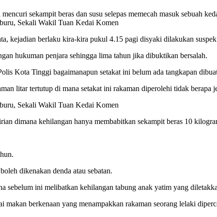
ncuri sekampit beras dan susu selepas memecah masuk sebuah kedai ma
, kejadian berlaku kira-kira pukul 4.15 pagi disyaki dilakukan suspe
gan hukuman penjara sehingga lima tahun jika dibuktikan bersalah.
Polis Kota Tinggi bagaimanapun setakat ini belum ada tangkapan dibuat
an litar tertutup di mana setakat ini rakaman diperolehi tidak berapa je
rian dimana kehilangan hanya membabitkan sekampit beras 10 kilogram (
ahun.
boleh dikenakan denda atau sebatan.
 sebelum ini melibatkan kehilangan tabung anak yatim yang diletakkan
edai makan berkenaan yang menampakkan rakaman seorang lelaki diperc