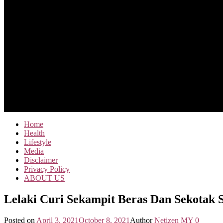
Home
Health
Lifestyle
Media
Disclaimer
Privacy Policy
ABOUT US
Lelaki Curi Sekampit Beras Dan Sekotak 
Posted on
April 3, 2021
October 8, 2021
Author
Netizen MY
0