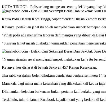
KOTA TINGGI – Polis sedang mengesan seorang lelaki yang disyaki me
Ketua Polis Daerah Kota Tinggi, Superintendan Hussin Zamora berkata
Katanya, perlakuan jahat itu boleh menyebabkan suspek berdepan den
“Pihak polis ada menerima laporan dari mangsa yang dibuat di Balai 
“Siasatan lanjut masih dilakukan termasuklah penelitian menerusi rakam
“Namun siasatan awal mendapati suspek melakukan kerja itu bersendi
Katanya, kes disiasat di bawah Seksyen 457 Kanun Keseksaan.
Jika sabit kesalahan boleh dihukum denda atau penjara sehingga 14 t
Manakala bagi mana-mana kesalahan yang dilakukan kali kedua juga 
Difahamkan kejadian berkenaan bukan pertama kali berlaku yang mana
Terdahulu, tular di laman Facebook kejadian curi yang berlaku di k