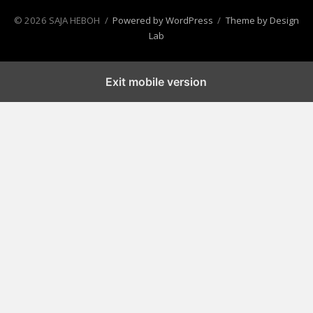
© 2026 SAJA HEBOH
/
Powered by WordPress
/
Theme by Design
Lab
Exit mobile version