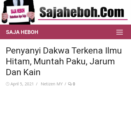
Skip
to
content
SAJA HEBOH
Penyanyi Dakwa Terkena Ilmu
Hitam, Muntah Paku, Jarum
Dan Kain
Posted
Author
April 5, 2021
Netizen MY
0
on