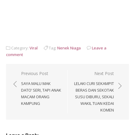
Category:
Viral
Tag:
Nenek Niaga
Leave a
comment
Post
Previous Post
Next Post
navigation
SAYA MALU MAK
LELAKI CURI SEKAMPIT
DATO’ SERI, TAPI ANAK
BERAS DAN SEKOTAK
MACAM ORANG
SUSU DIBURU, SEKALI
KAMPUNG
WAKIL TUAN KEDAI
KOMEN