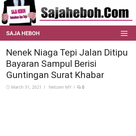
Skip
to
content
SAJA HEBOH
Nenek Niaga Tepi Jalan Ditipu
Bayaran Sampul Berisi
Guntingan Surat Khabar
Posted
Author
March 31, 2021
Netizen MY
0
on