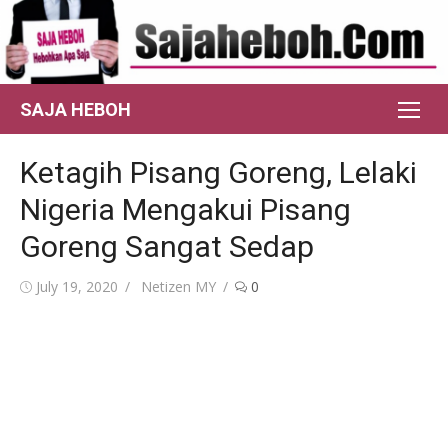
Skip
to
content
SAJA HEBOH
Ketagih Pisang Goreng, Lelaki
Nigeria Mengakui Pisang
Goreng Sangat Sedap
Posted
Author
July 19, 2020
Netizen MY
0
on