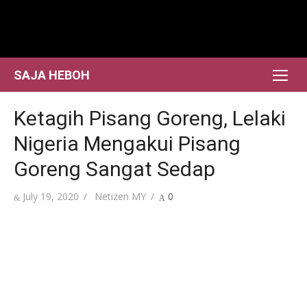
Skip
to
content
SAJA HEBOH
Ketagih Pisang Goreng, Lelaki
Nigeria Mengakui Pisang
Goreng Sangat Sedap
Posted
Author
July 19, 2020
Netizen MY
0
on