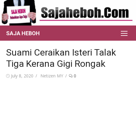
Skip
to
content
SAJA HEBOH
Suami Ceraikan Isteri Talak
Tiga Kerana Gigi Rongak
Posted
Author
July 8, 2020
Netizen MY
0
on