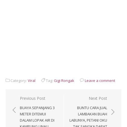
Category:
Viral
Tag:
Gigi Rongak
Leave a comment
Post
Previous Post
Next Post
navigation
BUAYA SEPANJANG 3
BUNTU CARA JUAL
METER DITEMUI
LAMBAKAN BUAH
DALAM LOPAK AIR DI
LABUNYA, PETANI OKU
KAMPUNG LINAU
TAK SANGKA DAPAT