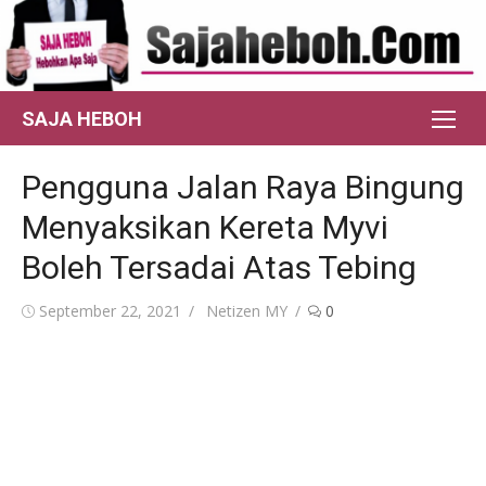
Skip
to
content
SAJA HEBOH
Pengguna Jalan Raya Bingung
Menyaksikan Kereta Myvi
Boleh Tersadai Atas Tebing
Posted
Author
September 22, 2021
Netizen MY
0
on