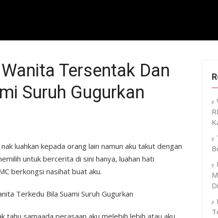
 Wanita Tersentak Dan
R
ami Suruh Gugurkan
R
K
 nak luahkan kepada orang lain namun aku takut dengan
B
milih untuk bercerita di sini hanya, luahan hati
MC berkongsi nasihat buat aku.
M
D
T
dak tahu samaada perasaan aku melebih lebih atau aku