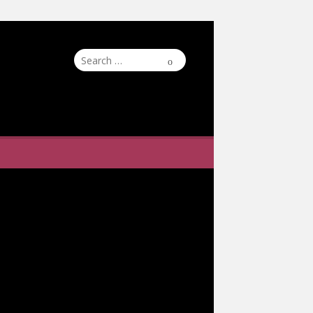
Search
Search
for: