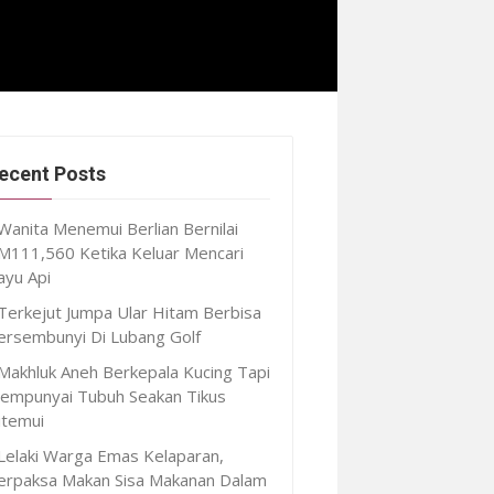
ecent Posts
Wanita Menemui Berlian Bernilai
M111,560 Ketika Keluar Mencari
ayu Api
Terkejut Jumpa Ular Hitam Berbisa
ersembunyi Di Lubang Golf
Makhluk Aneh Berkepala Kucing Tapi
empunyai Tubuh Seakan Tikus
itemui
Lelaki Warga Emas Kelaparan,
erpaksa Makan Sisa Makanan Dalam