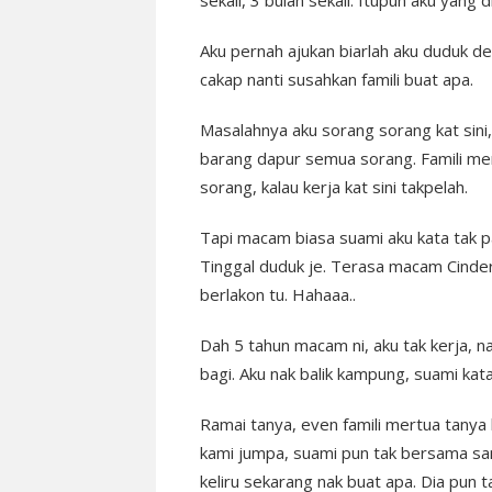
sekali, 3 bulan sekali. Itupun aku yang
Aku pernah ajukan biarlah aku duduk den
cakap nanti susahkan famili buat apa.
Masalahnya aku sorang sorang kat sini
barang dapur semua sorang. Famili mer
sorang, kalau kerja kat sini takpelah.
Tapi macam biasa suami aku kata tak p
Tinggal duduk je. Terasa macam Cindere
berlakon tu. Hahaaa..
Dah 5 tahun macam ni, aku tak kerja, na
bagi. Aku nak balik kampung, suami kata 
Ramai tanya, even famili mertua tanya b
kami jumpa, suami pun tak bersama san
keliru sekarang nak buat apa. Dia pun ta