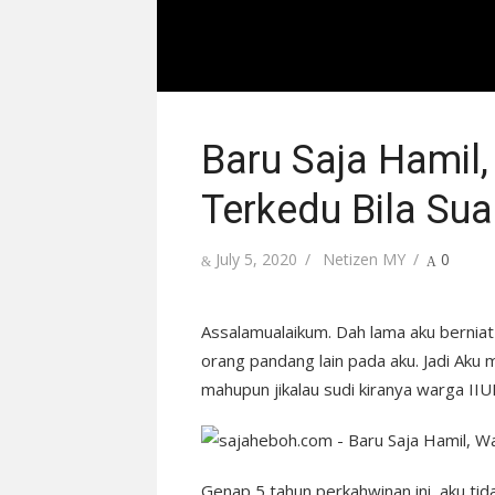
Baru Saja Hamil,
Terkedu Bila Su
Posted
Author
July 5, 2020
Netizen MY
0
on
Assalamualaikum. Dah lama aku berniat
orang pandang lain pada aku. Jadi Aku me
mahupun jikalau sudi kiranya warga IIU
Genap 5 tahun perkahwinan ini, aku ti