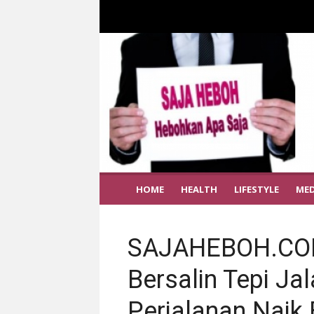
HOME
HEALTH
LIFESTYLE
MED
SAJAHEBOH.COM
Bersalin Tepi J
Perjalanan Naik