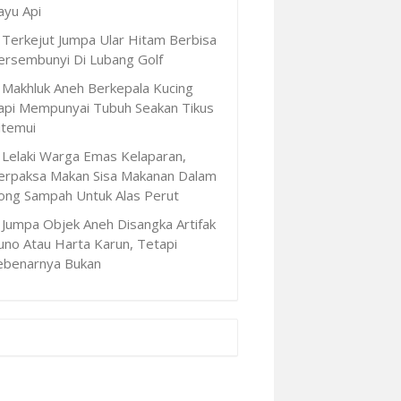
ayu Api
Terkejut Jumpa Ular Hitam Berbisa
ersembunyi Di Lubang Golf
Makhluk Aneh Berkepala Kucing
api Mempunyai Tubuh Seakan Tikus
itemui
Lelaki Warga Emas Kelaparan,
erpaksa Makan Sisa Makanan Dalam
ong Sampah Untuk Alas Perut
Jumpa Objek Aneh Disangka Artifak
uno Atau Harta Karun, Tetapi
ebenarnya Bukan