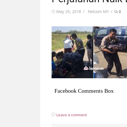
Posted
Author
May 29, 2018
Netizen MY
0
on
Facebook Comments Box
Leave a comment