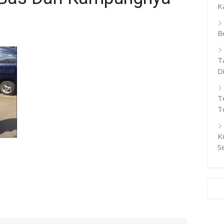
K
B
T
D
T
T
K
S