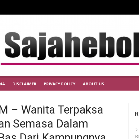
IA
DISCLAIMER
PRIVACY POLICY
ABOUT US
 – Wanita Terpaksa
R
alan Semasa Dalam
 Bas Dari Kampungnya
R