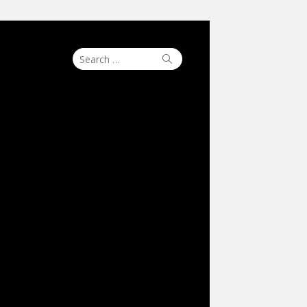
Search
Search
for: