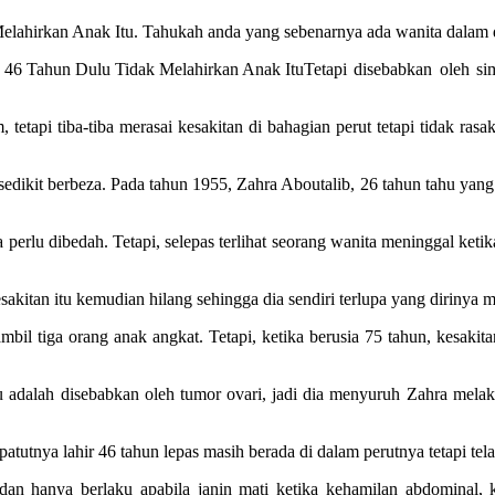
lahirkan Anak Itu. Tahukah anda yang sebenarnya ada wanita dalam 
Tetapi disebabkan oleh s
tetapi tiba-tiba merasai kesakitan di bahagian perut tetapi tidak ra
dikit berbeza. Pada tahun 1955, Zahra Aboutalib, 26 tahun tahu yang d
erlu dibedah. Tetapi, selepas terlihat seorang wanita meninggal ketika
kesakitan itu kemudian hilang sehingga dia sendiri terlupa yang diriny
mbil tiga orang anak angkat. Tetapi, ketika berusia 75 tahun, kesa
u adalah disebabkan oleh tumor ovari, jadi dia menyuruh Zahra mela
tnya lahir 46 tahun lepas masih berada di dalam perutnya tetapi tela
i dan hanya berlaku apabila janin mati ketika kehamilan abdominal,