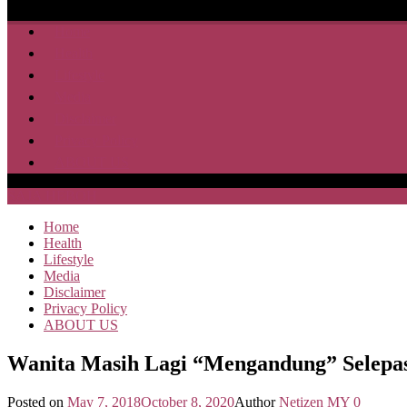
Home
Health
Lifestyle
Media
Disclaimer
Privacy Policy
ABOUT US
SAJA HEBOH
Home
Health
Lifestyle
Media
Disclaimer
Privacy Policy
ABOUT US
Wanita Masih Lagi “Mengandung” Selepas
Posted on
May 7, 2018
October 8, 2020
Author
Netizen MY
0