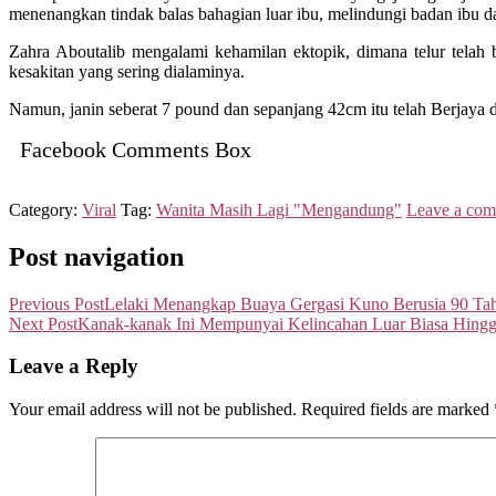
menenangkan tindak balas bahagian luar ibu, melindungi badan ibu da
Zahra Aboutalib mengalami kehamilan ektopik, dimana telur telah 
kesakitan yang sering dialaminya.
Namun, janin seberat 7 pound dan sepanjang 42cm itu telah Berjaya d
Facebook Comments Box
Category:
Viral
Tag:
Wanita Masih Lagi "Mengandung"
Leave a co
Post navigation
Previous Post
Lelaki Menangkap Buaya Gergasi Kuno Berusia 90 Tah
Next Post
Kanak-kanak Ini Mempunyai Kelincahan Luar Biasa Hing
Leave a Reply
Your email address will not be published.
Required fields are marked