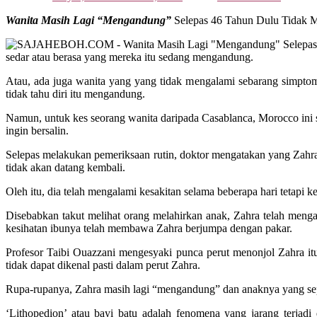
Wanita Masih Lagi “Mengandung”
Selepas 46 Tahun Dulu Tidak Me
sedar atau berasa yang mereka itu sedang mengandung.
Atau, ada juga wanita yang yang tidak mengalami sebarang simptom, 
tidak tahu diri itu mengandung.
Namun, untuk kes seorang wanita daripada Casablanca, Morocco ini se
ingin bersalin.
Selepas melakukan pemeriksaan rutin, doktor mengatakan yang Zahra p
tidak akan datang kembali.
Oleh itu, dia telah mengalami kesakitan selama beberapa hari tetapi 
Disebabkan takut melihat orang melahirkan anak, Zahra telah menga
kesihatan ibunya telah membawa Zahra berjumpa dengan pakar.
Profesor Taibi Ouazzani mengesyaki punca perut menonjol Zahra it
tidak dapat dikenal pasti dalam perut Zahra.
Rupa-rupanya, Zahra masih lagi “mengandung” dan anaknya yang sepatu
‘Lithopedion’ atau bayi batu adalah fenomena yang jarang terjad