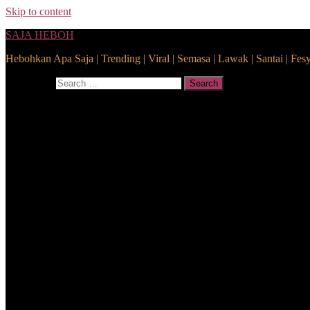
Skip to content
SAJA HEBOH
Hebohkan Apa Saja | Trending | Viral | Semasa | Lawak | Santai | Fes
Search for:
Search