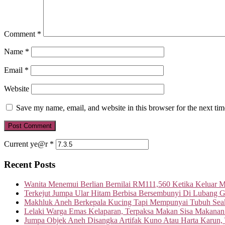
Comment
*
Name
*
Email
*
Website
Save my name, email, and website in this browser for the next ti
Current ye@r
*
Recent Posts
Wanita Menemui Berlian Bernilai RM111,560 Ketika Keluar 
Terkejut Jumpa Ular Hitam Berbisa Bersembunyi Di Lubang G
Makhluk Aneh Berkepala Kucing Tapi Mempunyai Tubuh Seak
Lelaki Warga Emas Kelaparan, Terpaksa Makan Sisa Makanan
Jumpa Objek Aneh Disangka Artifak Kuno Atau Harta Karun,