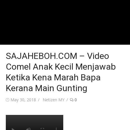
SAJAHEBOH.COM – Video
Comel Anak Kecil Menjawab
Ketika Kena Marah Bapa
Kerana Main Gunting
Posted
Author
May 30, 2018
Netizen MY
0
on