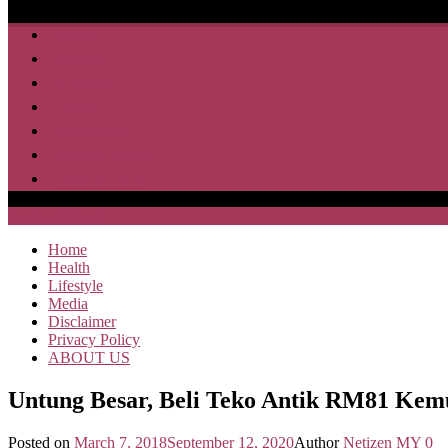
Home
Health
Lifestyle
Media
Disclaimer
Privacy Policy
ABOUT US
SAJA HEBOH
Home
Health
Lifestyle
Media
Disclaimer
Privacy Policy
ABOUT US
Untung Besar, Beli Teko Antik RM81 Kem
Posted on
March 7, 2018
September 12, 2020
Author
Netizen MY
0