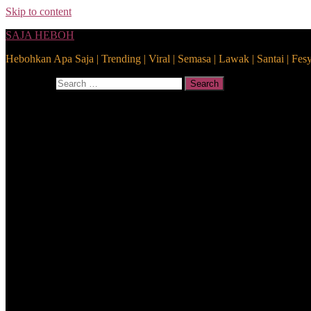
Skip to content
SAJA HEBOH
Hebohkan Apa Saja | Trending | Viral | Semasa | Lawak | Santai | Fes
Search for:
Search