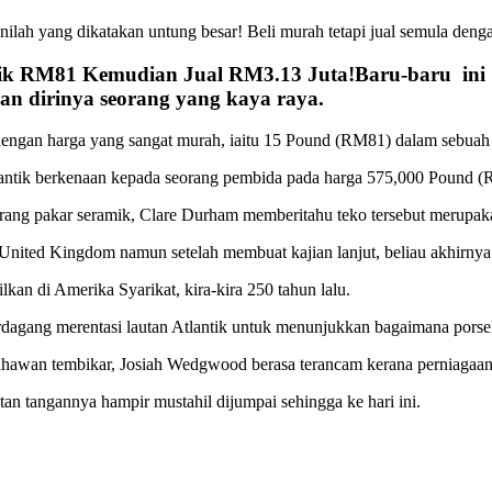
ah yang dikatakan untung besar! Beli murah tetapi jual semula dengan
Baru-baru ini
an dirinya seorang yang kaya raya.
engan harga yang sangat murah, iaitu 15 Pound (RM81) dalam sebuah a
 antik berkenaan kepada seorang pembida pada harga 575,000 Pound (
ang pakar seramik, Clare Durham memberitahu teko tersebut merupakan
i United Kingdom namun setelah membuat kajian lanjut, beliau akhirnya
kan di Amerika Syarikat, kira-kira 250 tahun lalu.
berdagang merentasi lautan Atlantik untuk menunjukkan bagaimana porsel
ahawan tembikar, Josiah Wedgwood berasa terancam kerana perniagaan 
an tangannya hampir mustahil dijumpai sehingga ke hari ini.