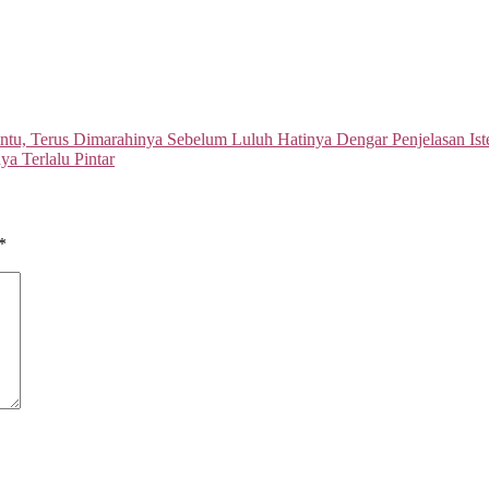
intu, Terus Dimarahinya Sebelum Luluh Hatinya Dengar Penjelasan Iste
 Terlalu Pintar
*