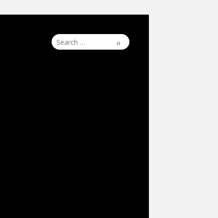
Search
Search
for: