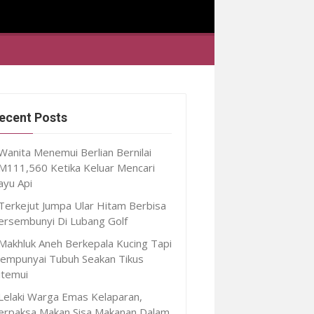
ecent Posts
Wanita Menemui Berlian Bernilai
M111,560 Ketika Keluar Mencari
ayu Api
Terkejut Jumpa Ular Hitam Berbisa
ersembunyi Di Lubang Golf
Makhluk Aneh Berkepala Kucing Tapi
empunyai Tubuh Seakan Tikus
itemui
Lelaki Warga Emas Kelaparan,
erpaksa Makan Sisa Makanan Dalam