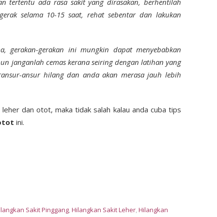
n tertentu ada rasa sakit yang dirasakan, berhentilah
rgerak selama 10-15 saat, rehat sebentar dan lakukan
a, gerakan-gerakan ini mungkin dapat menyebabkan
Namun janganlah cemas kerana seiring dengan latihan yang
beransur-ansur hilang dan anda akan merasa jauh lebih
, leher dan otot, maka tidak salah kalau anda cuba tips
otot
ini.
ilangkan Sakit Pinggang
,
Hilangkan Sakit Leher
,
Hilangkan