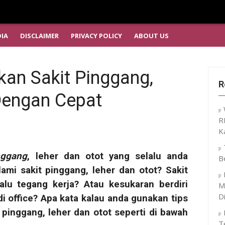
IA
DISCLAIMER
PRIVACY POLICY
ABOUT US
kan Sakit Pinggang,
R
Dengan Cepat
R
K
nggang
, leher dan otot
yang selalu anda
B
mi sakit pinggang, leher dan otot? Sakit
alu tegang kerja? Atau kesukaran berdiri
M
D
i office? Apa kata kalau anda gunakan tips
pinggang, leher dan otot seperti di bawah
T