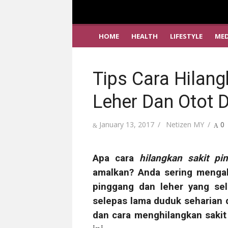
HOME
HEALTH
LIFESTYLE
MED
Tips Cara Hilang
Leher Dan Otot 
Posted
Author
January 13, 2017
Netizen MY
0
on
Apa
cara
hilangkan sakit pi
amalkan? Anda sering mengala
pinggang dan leher yang sel
selepas lama duduk seharian d
dan cara menghilangkan sakit 