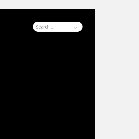
Search
Search
for: