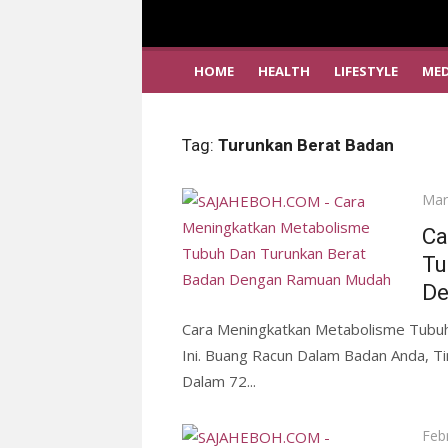
HOME
HEALTH
LIFESTYLE
MED
Tag:
Turunkan Berat Badan
Pos
Mar
on
Ca
Tu
De
Cara Meningkatkan Metabolisme Tubu
Ini. Buang Racun Dalam Badan Anda, 
Dalam 72...
Pos
Feb