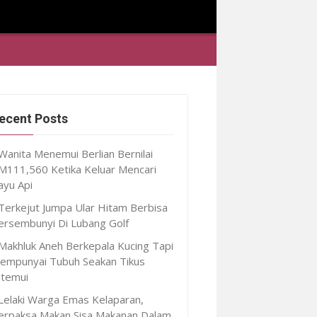
ecent Posts
Wanita Menemui Berlian Bernilai
M111,560 Ketika Keluar Mencari
ayu Api
Terkejut Jumpa Ular Hitam Berbisa
ersembunyi Di Lubang Golf
Makhluk Aneh Berkepala Kucing Tapi
empunyai Tubuh Seakan Tikus
itemui
Lelaki Warga Emas Kelaparan,
erpaksa Makan Sisa Makanan Dalam