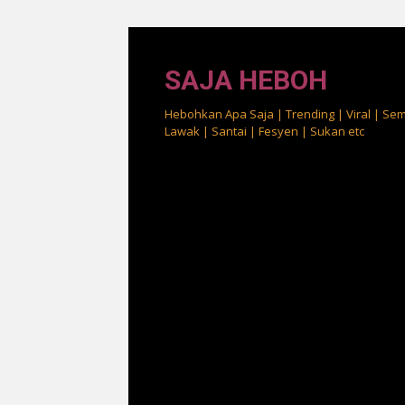
Skip
to
SAJA HEBOH
content
Hebohkan Apa Saja | Trending | Viral | Se
Lawak | Santai | Fesyen | Sukan etc