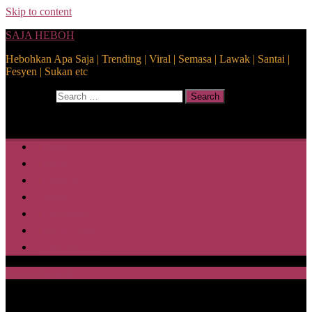
Skip to content
SAJA HEBOH
Hebohkan Apa Saja | Trending | Viral | Semasa | Lawak | Santai |
Fesyen | Sukan etc
Search for:
Search
Home
Health
Lifestyle
Media
Disclaimer
Privacy Policy
ABOUT US
SAJA HEBOH