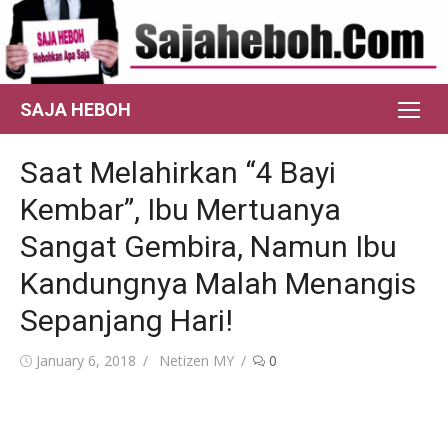
Skip
to
content
SAJA HEBOH
Saat Melahirkan “4 Bayi
Kembar”, Ibu Mertuanya
Sangat Gembira, Namun Ibu
Kandungnya Malah Menangis
Sepanjang Hari!
Posted
Author
January 6, 2018
Netizen MY
0
on