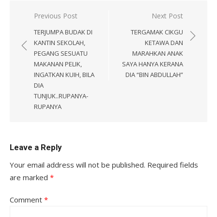
Post
Previous Post
Next Post
navigation
TERJUMPA BUDAK DI
TERGAMAK CIKGU
KANTIN SEKOLAH,
KETAWA DAN
PEGANG SESUATU
MARAHKAN ANAK
MAKANAN PELIK,
SAYA HANYA KERANA
INGATKAN KUIH, BILA
DIA “BIN ABDULLAH”
DIA
TUNJUK..RUPANYA-
RUPANYA
Leave a Reply
Your email address will not be published.
Required fields
are marked
*
Comment
*