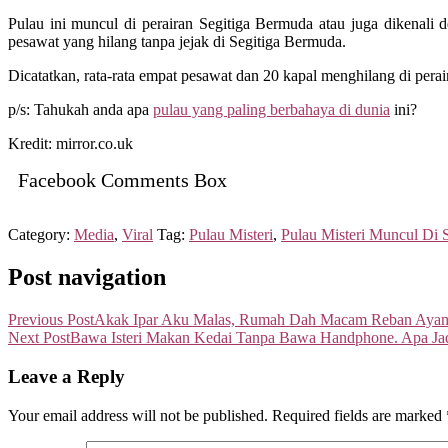
Pulau ini muncul di perairan Segitiga Bermuda atau juga dikenali d
pesawat yang hilang tanpa jejak di Segitiga Bermuda.
Dicatatkan, rata-rata empat pesawat dan 20 kapal menghilang di perai
p/s: Tahukah anda apa
pulau yang paling berbahaya di dunia
ini?
Kredit: mirror.co.uk
Facebook Comments Box
Category:
Media
,
Viral
Tag:
Pulau Misteri
,
Pulau Misteri Muncul Di 
Post navigation
Previous Post
Akak Ipar Aku Malas, Rumah Dah Macam Reban Ayam
Next Post
Bawa Isteri Makan Kedai Tanpa Bawa Handphone. Apa Jad
Leave a Reply
Your email address will not be published.
Required fields are marked