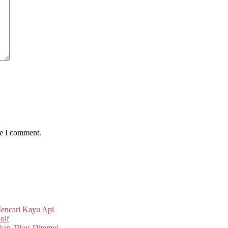
me I comment.
Mencari Kayu Api
olf
an Tikus Ditemui