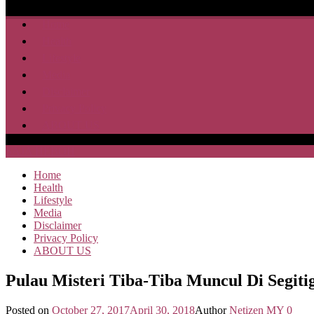
Home
Health
Lifestyle
Media
Disclaimer
Privacy Policy
ABOUT US
SAJA HEBOH
Home
Health
Lifestyle
Media
Disclaimer
Privacy Policy
ABOUT US
Pulau Misteri Tiba-Tiba Muncul Di Segi
Posted on
October 27, 2017
April 30, 2018
Author
Netizen MY
0