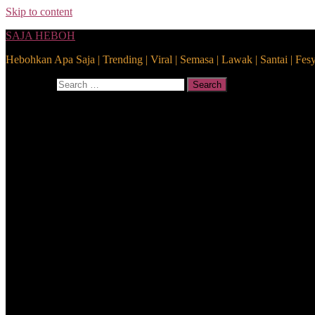
Skip to content
SAJA HEBOH
Hebohkan Apa Saja | Trending | Viral | Semasa | Lawak | Santai | Fes
Search for:
Search