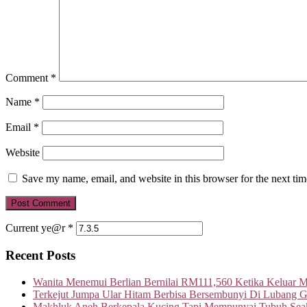
Comment
*
Name
*
Email
*
Website
Save my name, email, and website in this browser for the next ti
Current ye@r
*
Recent Posts
Wanita Menemui Berlian Bernilai RM111,560 Ketika Keluar 
Terkejut Jumpa Ular Hitam Berbisa Bersembunyi Di Lubang G
Makhluk Aneh Berkepala Kucing Tapi Mempunyai Tubuh Seak