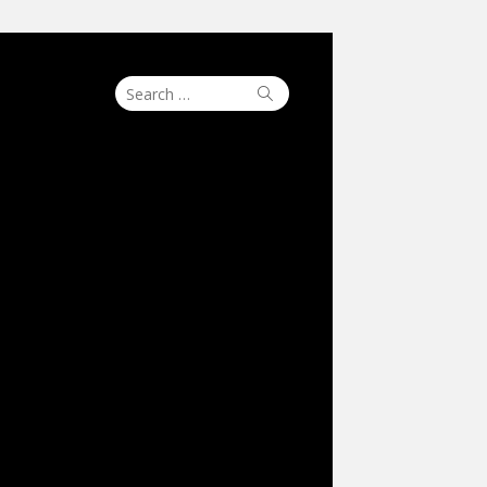
Search
Search
for: