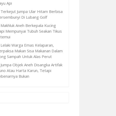
ayu Api
Terkejut Jumpa Ular Hitam Berbisa
ersembunyi Di Lubang Golf
Makhluk Aneh Berkepala Kucing
api Mempunyai Tubuh Seakan Tikus
itemui
Lelaki Warga Emas Kelaparan,
erpaksa Makan Sisa Makanan Dalam
ong Sampah Untuk Alas Perut
Jumpa Objek Aneh Disangka Artifak
uno Atau Harta Karun, Tetapi
ebenarnya Bukan