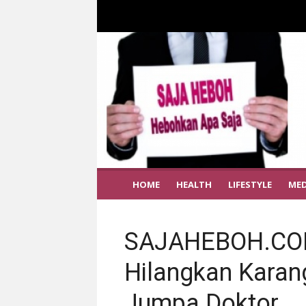
HOME
HEALTH
LIFESTYLE
MED
SAJAHEBOH.COM 
Hilangkan Karang
Jumpa Doktor