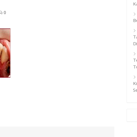
K
0
B
T
D
T
T
K
S