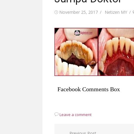
Posted
Author
November 25, 2017
Netizen MY
on
Facebook Comments Box
Leave a comment
Post
Previous Post