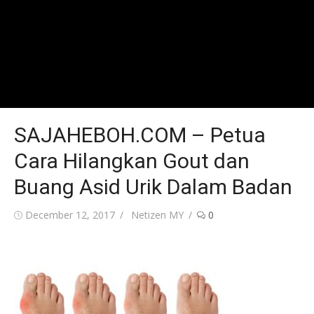
SAJAHEBOH.COM – Petua
Cara Hilangkan Gout dan
Buang Asid Urik Dalam Badan
Posted
Author
December 12, 2017
Netizen MY
0
on