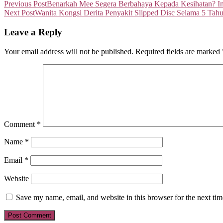
Previous Post
Benarkah Mee Segera Berbahaya Kepada Kesihatan? Ini
Next Post
Wanita Kongsi Derita Penyakit Slipped Disc Selama 5 Tah
Leave a Reply
Your email address will not be published.
Required fields are marked
Comment
*
Name
*
Email
*
Website
Save my name, email, and website in this browser for the next ti