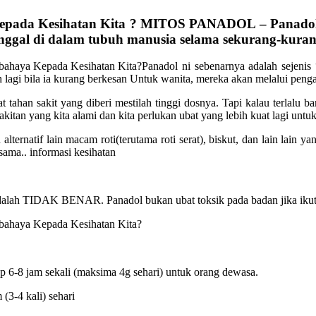
pada Kesihatan Kita ? MITOS PANADOL – Panadol a
nggal di dalam tubuh manusia selama sekurang-kuran
Panadol ni sebenarnya adalah sejenis
h lagi bila ia kurang berkesan Untuk wanita, mereka akan melalui peng
 tahan sakit yang diberi mestilah tinggi dosnya. Tapi kalau terlalu 
akitan yang kita alami dan kita perlukan ubat yang lebih kuat lagi unt
ternatif lain macam roti(terutama roti serat), biskut, dan lain lain ya
sama.. informasi kesihatan
alah TIDAK BENAR. Panadol bukan ubat toksik pada badan jika ikut do
ap 6-8 jam sekali (maksima 4g sehari) untuk orang dewasa.
(3-4 kali) sehari