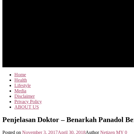
Home
Health
Lifestyle
Media
Disclaimer
Privacy Policy
ABOUT US
Penjelasan Doktor – Benarkah Panadol B
Posted on
November 3, 2017
April 30, 2018
Author
Netizen MY
0