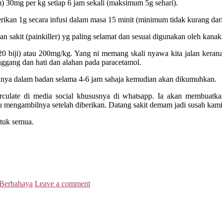
m) 30mg per kg setiap 6 jam sekali (maksimum 5g sehari).
erikan 1g secara infusi dalam masa 15 minit (minimum tidak kurang dar
n sakit (painkiller) yg paling selamat dan sesuai digunakan oleh kana
0 biji) atau 200mg/kg. Yang ni memang skali nyawa kita jalan kerana 
inggang dan hati dan alahan pada paracetamol.
anya dalam badan selama 4-6 jam sahaja kemudian akan dikumuhkan.
rculate di media social khususnya di whatsapp. Ia akan membuatka
 mengambilnya setelah diberikan. Datang sakit demam jadi susah kami
ntuk semua.
 Berbahaya
Leave a comment