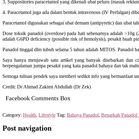
3. Suppositories paracetamol yang dikenali ubat peluru (masuk rektu
4. Paracetamol juga ada dalam bentuk intravenous (IV Perfalgan) dib
Paracetamol digunakan sebagai ubat demam (antipyretic) dan ubat taha
Dose toksik panadol (overdose) pada hati sebenarnya adalah >10g (2
adalah G6PD deficiency (possible risk of hemolysis), pesakit buah p
Panadol tinggal dlm tubuh selama 5 tahun adalah MITOS. Panadol h
Saya hanya menjawab satu artikel yang banyak disebarkan dan ci
berpengalaman jumpa pesakit yang kata panadol bahaya dan tak mahu
Semoga tulisan pendek saya memberi sedikit info yang bermanfaat u
Credit: Dr Ahmad Zakimi Abdullah (Dr Zek)
Facebook Comments Box
Category:
Health
,
Lifestyle
Tag:
Bahaya Panadol
,
Benarkah Panadol
Post navigation