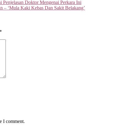
 Penjelasan Doktor Mengenai Perkara Ini
un – ‘Mula Kaki Kebas Dan Sakit Belakang’
*
me I comment.