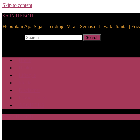
Skip to content
SAJA HEBOH
Hebohkan Apa Saja | Trending | Viral | Semasa | Lawak | Santai | Fes
Search for:
Search
Home
Health
Lifestyle
Media
Disclaimer
Privacy Policy
ABOUT US
SAJA HEBOH