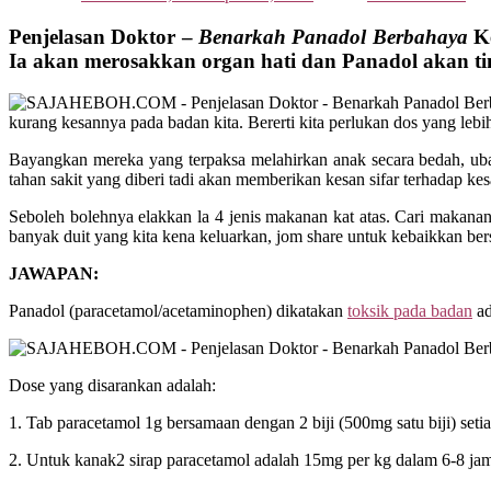
Penjelasan Doktor –
Benarkah Panadol Berbahaya
Ke
Ia akan merosakkan organ hati dan Panadol akan ti
kurang kesannya pada badan kita. Bererti kita perlukan dos yang lebi
Bayangkan mereka yang terpaksa melahirkan anak secara bedah, ubat
tahan sakit yang diberi tadi akan memberikan kesan sifar terhadap kes
Seboleh bolehnya elakkan la 4 jenis makanan kat atas. Cari makanan al
banyak duit yang kita kena keluarkan, jom share untuk kebaikkan ber
JAWAPAN:
Panadol (paracetamol/acetaminophen) dikatakan
toksik pada badan
ad
Dose yang disarankan adalah:
1. Tab paracetamol 1g bersamaan dengan 2 biji (500mg satu biji) seti
2. Untuk kanak2 sirap paracetamol adalah 15mg per kg dalam 6-8 jam 