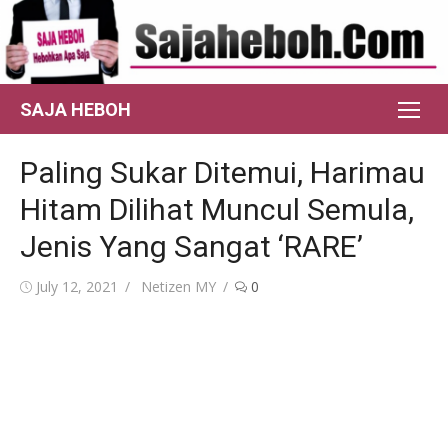
Skip
to
content
SAJA HEBOH
Paling Sukar Ditemui, Harimau
Hitam Dilihat Muncul Semula,
Jenis Yang Sangat ‘RARE’
Posted
Author
July 12, 2021
Netizen MY
0
on