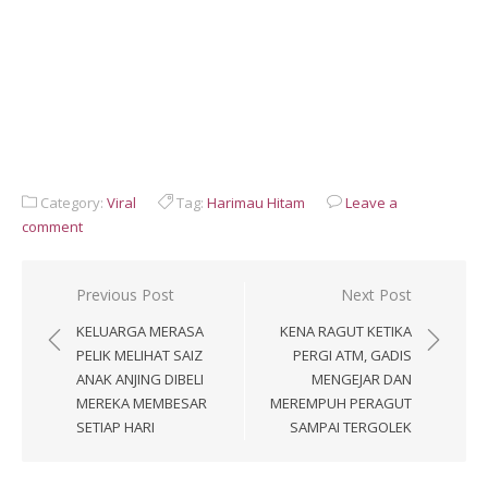
Category:
Viral
Tag:
Harimau Hitam
Leave a
comment
Post
Previous Post
Next Post
navigation
KELUARGA MERASA
KENA RAGUT KETIKA
PELIK MELIHAT SAIZ
PERGI ATM, GADIS
ANAK ANJING DIBELI
MENGEJAR DAN
MEREKA MEMBESAR
MEREMPUH PERAGUT
SETIAP HARI
SAMPAI TERGOLEK