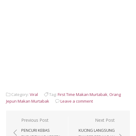
Category:
Viral
Tag:
First Time Makan Murtabak
,
Orang
Jepun Makan Murtabak
Leave a comment
Post
Previous Post
Next Post
navigation
PENCURI KEBAS
KUCING LANGSUNG