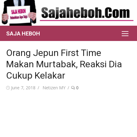
Skip
to
content
SAJA HEBOH
Orang Jepun First Time
Makan Murtabak, Reaksi Dia
Cukup Kelakar
Posted
Author
June 7, 2018
Netizen MY
0
on