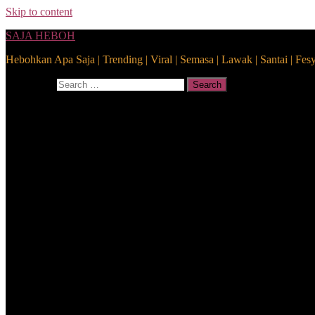
Skip to content
SAJA HEBOH
Hebohkan Apa Saja | Trending | Viral | Semasa | Lawak | Santai | Fes
Search for:
Search