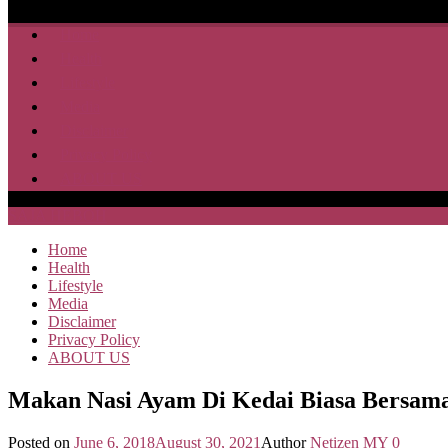
Home
Health
Lifestyle
Media
Disclaimer
Privacy Policy
ABOUT US
SAJA HEBOH
Home
Health
Lifestyle
Media
Disclaimer
Privacy Policy
ABOUT US
Makan Nasi Ayam Di Kedai Biasa Bersama
Posted on
June 6, 2018
August 30, 2021
Author
Netizen MY
0