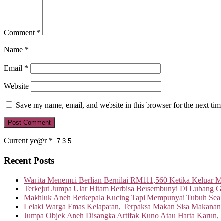
Comment
*
Name
*
Email
*
Website
Save my name, email, and website in this browser for the next ti
Current ye@r
*
Recent Posts
Wanita Menemui Berlian Bernilai RM111,560 Ketika Keluar 
Terkejut Jumpa Ular Hitam Berbisa Bersembunyi Di Lubang G
Makhluk Aneh Berkepala Kucing Tapi Mempunyai Tubuh Seak
Lelaki Warga Emas Kelaparan, Terpaksa Makan Sisa Makanan
Jumpa Objek Aneh Disangka Artifak Kuno Atau Harta Karun,