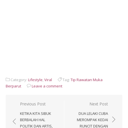
Category:
Lifestyle
,
Viral
Tag:
Tip Rawatan Muka
Berparut
Leave a comment
Post
Previous Post
Next Post
navigation
KETIKA KITA SIBUK
DUA LELAKI CUBA
BERBALAH HAL
MEROMPAK KEDAI
POLITIK DAN ARTIS,
RUNCIT DENGAN