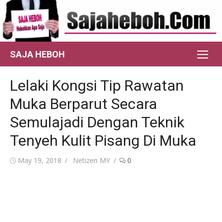
Skip
to
content
SAJA HEBOH
Lelaki Kongsi Tip Rawatan
Muka Berparut Secara
Semulajadi Dengan Teknik
Tenyeh Kulit Pisang Di Muka
Posted
Author
May 19, 2018
Netizen MY
0
on