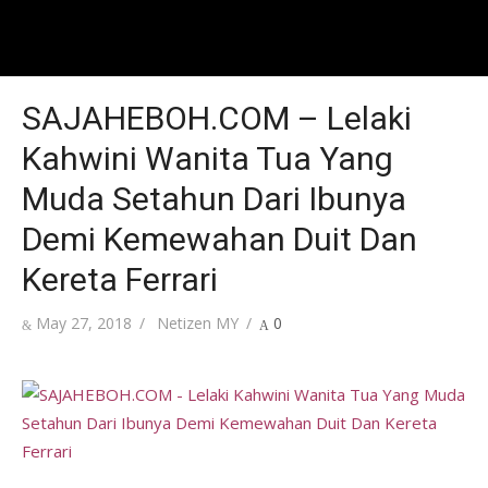
SAJAHEBOH.COM – Lelaki
Kahwini Wanita Tua Yang
Muda Setahun Dari Ibunya
Demi Kemewahan Duit Dan
Kereta Ferrari
Posted
Author
May 27, 2018
Netizen MY
0
on