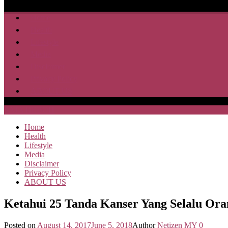
Home
Health
Lifestyle
Media
Disclaimer
Privacy Policy
ABOUT US
SAJA HEBOH
Home
Health
Lifestyle
Media
Disclaimer
Privacy Policy
ABOUT US
Ketahui 25 Tanda Kanser Yang Selalu Or
Posted on
August 14, 2017
June 5, 2018
Author
Netizen MY
0