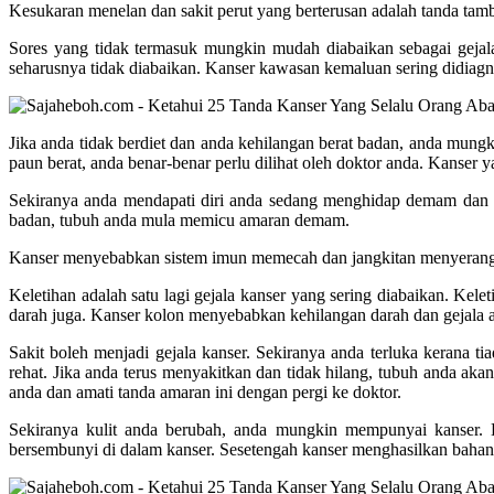
Kesukaran menelan dan sakit perut yang berterusan adalah tanda tam
Sores yang tidak termasuk mungkin mudah diabaikan sebagai geja
seharusnya tidak diabaikan. Kanser kawasan kemaluan sering didiagno
Jika anda tidak berdiet dan anda kehilangan berat badan, anda mung
paun berat, anda benar-benar perlu dilihat oleh doktor anda. Kanser 
Sekiranya anda mendapati diri anda sedang menghidap demam dan a
badan, tubuh anda mula memicu amaran demam.
Kanser menyebabkan sistem imun memecah dan jangkitan menyerang
Keletihan adalah satu lagi gejala kanser yang sering diabaikan. Kel
darah juga. Kanser kolon menyebabkan kehilangan darah dan gejala aw
Sakit boleh menjadi gejala kanser. Sekiranya anda terluka kerana ti
rehat. Jika anda terus menyakitkan dan tidak hilang, tubuh anda ak
anda dan amati tanda amaran ini dengan pergi ke doktor.
Sekiranya kulit anda berubah, anda mungkin mempunyai kanser. K
bersembunyi di dalam kanser. Sesetengah kanser menghasilkan bahan 