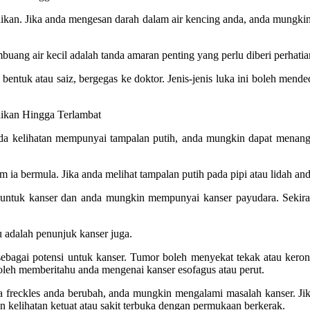
abaikan. Jika anda mengesan darah dalam air kencing anda, anda mungki
ang air kecil adalah tanda amaran penting yang perlu diberi perhatia
ah bentuk atau saiz, bergegas ke doktor. Jenis-jenis luka ini boleh men
 anda kelihatan mempunyai tampalan putih, anda mungkin dapat mena
 ia bermula. Jika anda melihat tampalan putih pada pipi atau lidah anda
nda untuk kanser dan anda mungkin mempunyai kanser payudara. Sekira
 adalah penunjuk kanser juga.
sebagai potensi untuk kanser. Tumor boleh menyekat tekak atau ke
boleh memberitahu anda mengenai kanser esofagus atau perut.
 freckles anda berubah, anda mungkin mengalami masalah kanser. Jika
kelihatan ketuat atau sakit terbuka dengan permukaan berkerak.