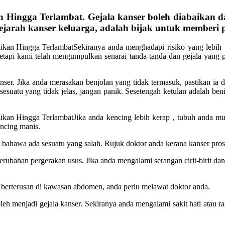
n Hingga Terlambat.
Gejala kanser boleh diabaikan 
jarah kanser keluarga, adalah bijak untuk memberi 
Sekiranya anda menghadapi risiko yang lebih 
etapi kami telah mengumpulkan senarai tanda-tanda dan gejala yang p
anser. Jika anda merasakan benjolan yang tidak termasuk, pastikan ia d
i sesuatu yang tidak jelas, jangan panik. Sesetengah ketulan adalah be
Jika anda kencing lebih kerap , tubuh anda 
encing manis.
t bahawa ada sesuatu yang salah. Rujuk doktor anda kerana kanser pro
perubahan pergerakan usus. Jika anda mengalami serangan cirit-birit da
g berterusan di kawasan abdomen, anda perlu melawat doktor anda.
boleh menjadi gejala kanser. Sekiranya anda mengalami sakit hati atau