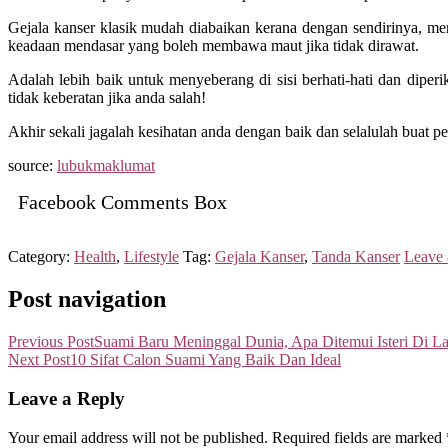
Gejala kanser klasik mudah diabaikan kerana dengan sendirinya, m
keadaan mendasar yang boleh membawa maut jika tidak dirawat.
Adalah lebih baik untuk menyeberang di sisi berhati-hati dan dip
tidak keberatan jika anda salah!
Akhir sekali jagalah kesihatan anda dengan baik dan selalulah buat 
source:
lubukmaklumat
Facebook Comments Box
Category:
Health
,
Lifestyle
Tag:
Gejala Kanser
,
Tanda Kanser
Leave
Post navigation
Previous Post
Suami Baru Meninggal Dunia, Apa Ditemui Isteri Di La
Next Post
10 Sifat Calon Suami Yang Baik Dan Ideal
Leave a Reply
Your email address will not be published.
Required fields are marked