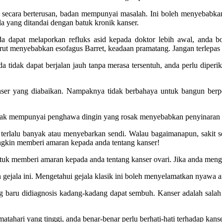
 secara berterusan, badan mempunyai masalah. Ini boleh menyebabkan ale
la yang ditandai dengan batuk kronik kanser.
anda dapat melaporkan refluks asid kepada doktor lebih awal, and
t menyebabkan esofagus Barret, keadaan pramatang. Jangan terlepas pa
da tidak dapat berjalan jauh tanpa merasa tersentuh, anda perlu diper
kanser yang diabaikan. Nampaknya tidak berbahaya untuk bangun ber
idak mempunyai penghawa dingin yang rosak menyebabkan penyinaran p
erlalu banyak atau menyebarkan sendi. Walau bagaimanapun, sakit sen
ungkin memberi amaran kepada anda tentang kanser!
uk memberi amaran kepada anda tentang kanser ovari. Jika anda menga
 gejala ini. Mengetahui gejala klasik ini boleh menyelamatkan nyawa a
ng baru didiagnosis kadang-kadang dapat sembuh. Kanser adalah salah
tahari yang tinggi, anda benar-benar perlu berhati-hati terhadap kanse