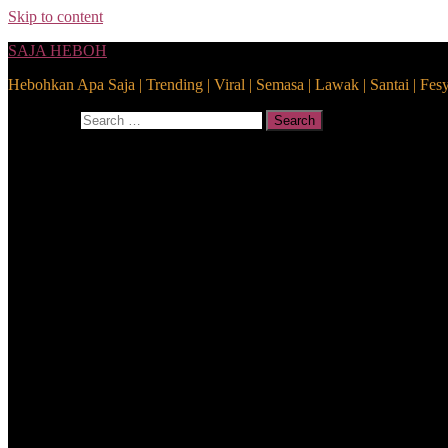
Skip to content
SAJA HEBOH
Hebohkan Apa Saja | Trending | Viral | Semasa | Lawak | Santai | Fes
Search for:
Search