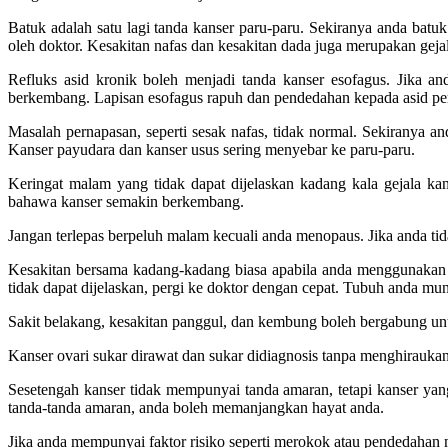
Batuk adalah satu lagi tanda kanser paru-paru. Sekiranya anda batuk
oleh doktor. Kesakitan nafas dan kesakitan dada juga merupakan geja
Refluks asid kronik boleh menjadi tanda kanser esofagus. Jika 
berkembang. Lapisan esofagus rapuh dan pendedahan kepada asid peru
Masalah pernapasan, seperti sesak nafas, tidak normal. Sekiranya an
Kanser payudara dan kanser usus sering menyebar ke paru-paru.
Keringat malam yang tidak dapat dijelaskan kadang kala gejala 
bahawa kanser semakin berkembang.
Jangan terlepas berpeluh malam kecuali anda menopaus. Jika anda t
Kesakitan bersama kadang-kadang biasa apabila anda menggunakan t
tidak dapat dijelaskan, pergi ke doktor dengan cepat. Tubuh anda m
Sakit belakang, kesakitan panggul, dan kembung boleh bergabung unt
Kanser ovari sukar dirawat dan sukar didiagnosis tanpa menghiraukan
Sesetengah kanser tidak mempunyai tanda amaran, tetapi kanser ya
tanda-tanda amaran, anda boleh memanjangkan hayat anda.
Jika anda mempunyai faktor risiko seperti merokok atau pendedahan ma