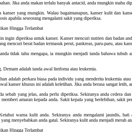
bahan. Jika anda makan terlalu banyak antacid, anda mungkin mahu dip
la kanser yang mungkin. Walau bagaimanapun, kanser kulit dan kan
sis apabila seseorang mengalami sakit yang diperiksa.
kin ingin diperiksa untuk kanser. Kanser mencuri nutrien dan badan 
yang mencuri berat badan termasuk perut, pankreas, paru-paru, atau ka
nda tidak tahu mengapa, ia mungkin menjadi tanda bahawa tubuh anda
. Demam adalah tanda awal limfoma atau leukemia.
etihan adalah perkara biasa pada individu yang menderita leukemia atau
al kanser khusus ini adalah keletihan. Jika anda berasa sangat letih,
ada sebab yang jelas, anda perlu diperiksa. Sekiranya anda cedera dan
an memberi amaran kepada anda. Sakit kepala yang berlebihan, sakit pe
etahui warna kulit anda. Sekiranya anda mengalami jaundis, hati 
yang menyebabkan anda gatal. Sekiranya kulit anda menjadi merah ata