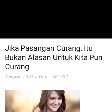
Jika Pasangan Curang, Itu
Bukan Alasan Untuk Kita Pun
Curang
Posted
Author
August 4, 2017
Netizen MY
0
on