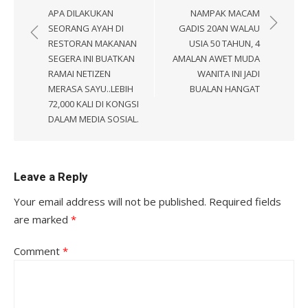
navigation
APA DILAKUKAN
NAMPAK MACAM
SEORANG AYAH DI
GADIS 20AN WALAU
RESTORAN MAKANAN
USIA 50 TAHUN, 4
SEGERA INI BUATKAN
AMALAN AWET MUDA
RAMAI NETIZEN
WANITA INI JADI
MERASA SAYU..LEBIH
BUALAN HANGAT
72,000 KALI DI KONGSI
DALAM MEDIA SOSIAL.
Leave a Reply
Your email address will not be published.
Required fields
are marked
*
Comment
*