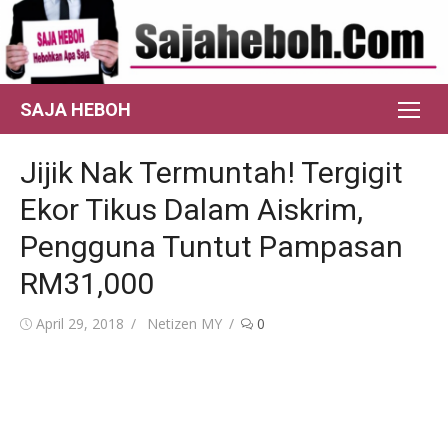
Skip
to
content
SAJA HEBOH
Jijik Nak Termuntah! Tergigit
Ekor Tikus Dalam Aiskrim,
Pengguna Tuntut Pampasan
RM31,000
Posted
Author
April 29, 2018
Netizen MY
0
on