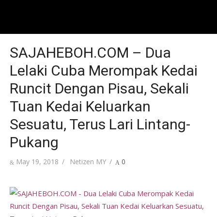
SAJAHEBOH.COM – Dua
Lelaki Cuba Merompak Kedai
Runcit Dengan Pisau, Sekali
Tuan Kedai Keluarkan
Sesuatu, Terus Lari Lintang-
Pukang
Posted
Author
May 19, 2018
Netizen MY
0
on