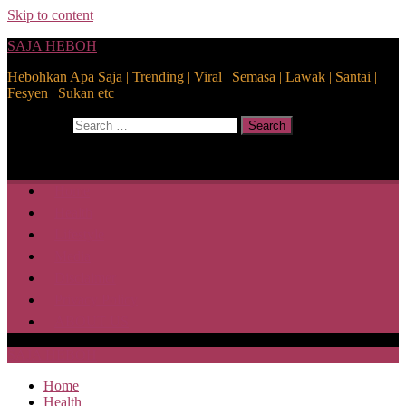
Skip to content
SAJA HEBOH
Hebohkan Apa Saja | Trending | Viral | Semasa | Lawak | Santai |
Fesyen | Sukan etc
Search for:
Search
Home
Health
Lifestyle
Media
Disclaimer
Privacy Policy
ABOUT US
SAJA HEBOH
Home
Health