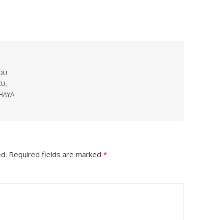
UDU
KU,
AHAYA
ed.
Required fields are marked
*