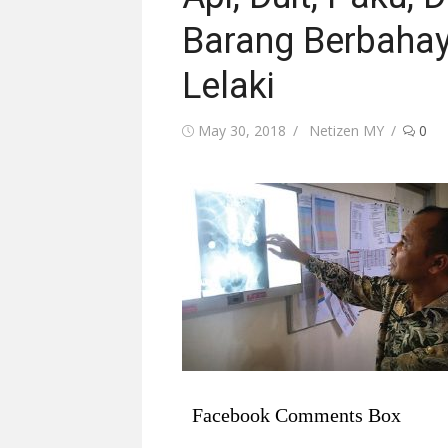
Barang Berbahay
Lelaki
Posted
Author
May 30, 2018
Netizen MY
0
on
Facebook Comments Box