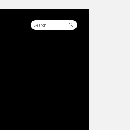
Search
Search
for: