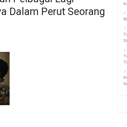
K
a Dalam Perut Seorang
B
T
D
T
T
K
S