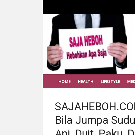
HOME
HEALTH
LIFESTYLE
MED
SAJAHEBOH.COM
Bila Jumpa Sudu
Api, Duit, Paku, 