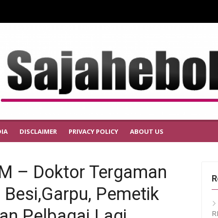
IA
DISCLAIMER
PRIVACY POLICY
ABOUT US
 – Doktor Tergaman
R
 Besi,Garpu, Pemetik
Dan Pelbagai Lagi
R