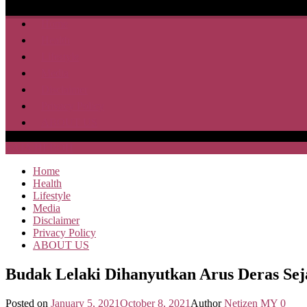
Home
Health
Lifestyle
Media
Disclaimer
Privacy Policy
ABOUT US
SAJA HEBOH
Home
Health
Lifestyle
Media
Disclaimer
Privacy Policy
ABOUT US
Budak Lelaki Dihanyutkan Arus Deras Se
Posted on
January 5, 2021
October 8, 2021
Author
Netizen MY
0