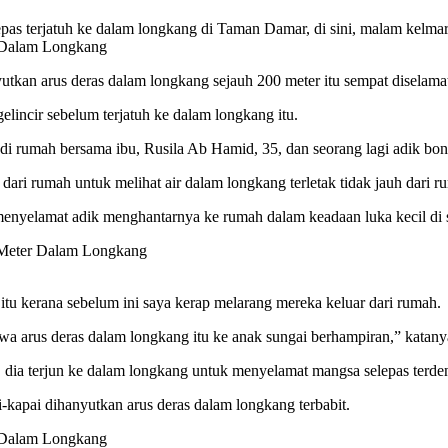
epas terjatuh ke dalam longkang di Taman Damar, di sini, malam kelmar
tkan arus deras dalam longkang sejauh 200 meter itu sempat diselama
elincir sebelum terjatuh ke dalam longkang itu.
 di rumah bersama ibu, Rusila Ab Hamid, 35, dan seorang lagi adik bon
dari rumah untuk melihat air dalam longkang terletak tidak jauh dari 
menyelamat adik menghantarnya ke rumah dalam keadaan luka kecil di 
itu kerana sebelum ini saya kerap melarang mereka keluar dari rumah.
awa arus deras dalam longkang itu ke anak sungai berhampiran,” katanya
ta, dia terjun ke dalam longkang untuk menyelamat mangsa selepas terd
i-kapai dihanyutkan arus deras dalam longkang terbabit.