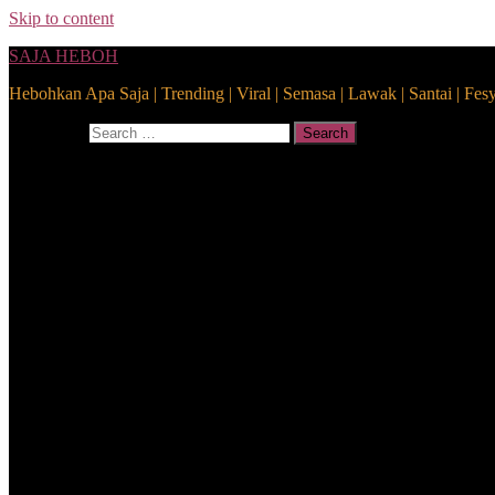
Skip to content
SAJA HEBOH
Hebohkan Apa Saja | Trending | Viral | Semasa | Lawak | Santai | Fes
Search for:
Search