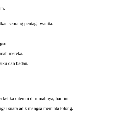
in.
tkan seorang peniaga wanita.
gsu.
rumah mereka.
siku dan badan.
 ketika ditemui di rumahnya, hari ini.
engar suara adik mangsa meminta tolong.