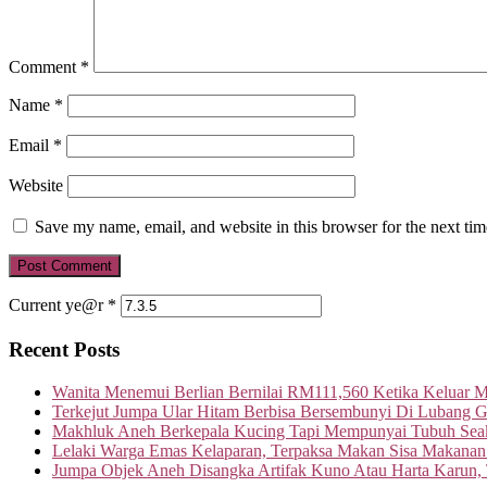
Comment
*
Name
*
Email
*
Website
Save my name, email, and website in this browser for the next ti
Current ye@r
*
Recent Posts
Wanita Menemui Berlian Bernilai RM111,560 Ketika Keluar 
Terkejut Jumpa Ular Hitam Berbisa Bersembunyi Di Lubang G
Makhluk Aneh Berkepala Kucing Tapi Mempunyai Tubuh Seak
Lelaki Warga Emas Kelaparan, Terpaksa Makan Sisa Makanan
Jumpa Objek Aneh Disangka Artifak Kuno Atau Harta Karun,