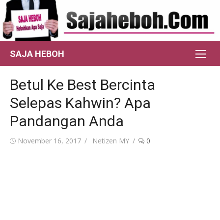
Skip
to
content
SAJA HEBOH
Betul Ke Best Bercinta
Selepas Kahwin? Apa
Pandangan Anda
Posted
Author
November 16, 2017
Netizen MY
0
on