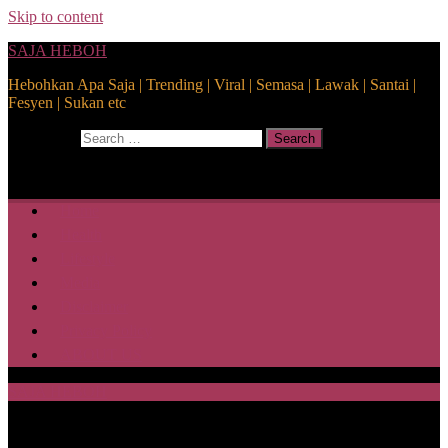
Skip to content
SAJA HEBOH
Hebohkan Apa Saja | Trending | Viral | Semasa | Lawak | Santai |
Fesyen | Sukan etc
Search for:
Search
Home
Health
Lifestyle
Media
Disclaimer
Privacy Policy
ABOUT US
SAJA HEBOH