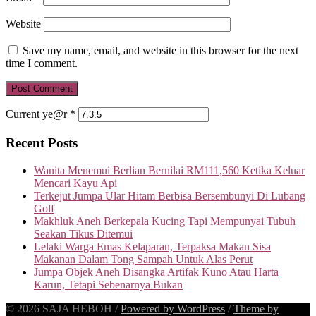
Website
Save my name, email, and website in this browser for the next
time I comment.
Current ye@r
*
Recent Posts
Wanita Menemui Berlian Bernilai RM111,560 Ketika Keluar
Mencari Kayu Api
Terkejut Jumpa Ular Hitam Berbisa Bersembunyi Di Lubang
Golf
Makhluk Aneh Berkepala Kucing Tapi Mempunyai Tubuh
Seakan Tikus Ditemui
Lelaki Warga Emas Kelaparan, Terpaksa Makan Sisa
Makanan Dalam Tong Sampah Untuk Alas Perut
Jumpa Objek Aneh Disangka Artifak Kuno Atau Harta
Karun, Tetapi Sebenarnya Bukan
© 2026 SAJA HEBOH
/
Powered by WordPress
/
Theme by