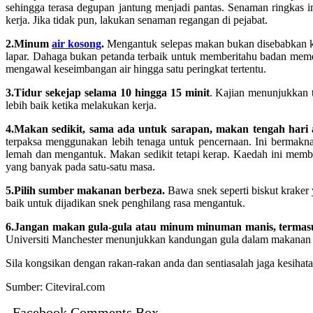
sehingga terasa degupan jantung menjadi pantas. Senaman ringkas i
kerja. Jika tidak pun, lakukan senaman regangan di pejabat.
2.Minum
air kosong
.
Mengantuk selepas makan bukan disebabkan kura
lapar. Dahaga bukan petanda terbaik untuk memberitahu badan memer
mengawal keseimbangan air hingga satu peringkat tertentu.
3.Tidur sekejap selama 10 hingga 15 minit
. Kajian menunjukkan 
lebih baik ketika melakukan kerja.
4.Makan sedikit, sama ada untuk sarapan, makan tengah hari
terpaksa menggunakan lebih tenaga untuk pencernaan. Ini bermakna
lemah dan mengantuk. Makan sedikit tetapi kerap. Kaedah ini memb
yang banyak pada satu-satu masa.
5.Pilih sumber makanan berbeza.
Bawa snek seperti biskut kraker
baik untuk dijadikan snek penghilang rasa mengantuk.
6.Jangan makan gula-gula atau minum minuman manis, termas
Universiti Manchester menunjukkan kandungan gula dalam makanan (g
Sila kongsikan dengan rakan-rakan anda dan sentiasalah jaga kesihat
Sumber: Citeviral.com
Facebook Comments Box