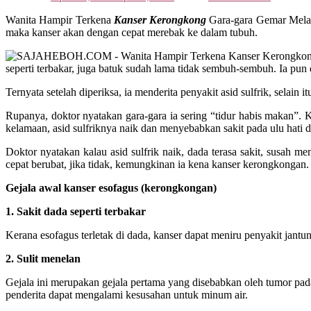
Wanita Hampir Terkena
Kanser Kerongkong
Gara-gara Gemar Melaku
maka kanser akan dengan cepat merebak ke dalam tubuh.
seperti terbakar, juga batuk sudah lama tidak sembuh-sembuh. Ia pu
Ternyata setelah diperiksa, ia menderita penyakit asid sulfrik, selain 
Rupanya, doktor nyatakan gara-gara ia sering “tidur habis makan”. 
kelamaan, asid sulfriknya naik dan menyebabkan sakit pada ulu hati da
Doktor nyatakan kalau asid sulfrik naik, dada terasa sakit, susah 
cepat berubat, jika tidak, kemungkinan ia kena kanser kerongkongan.
Gejala awal kanser esofagus (kerongkongan)
1. Sakit dada seperti terbakar
Kerana esofagus terletak di dada, kanser dapat meniru penyakit jantun
2. Sulit menelan
Gejala ini merupakan gejala pertama yang disebabkan oleh tumor pa
penderita dapat mengalami kesusahan untuk minum air.