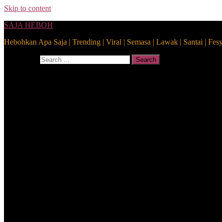
Skip to content
SAJA HEBOH
Hebohkan Apa Saja | Trending | Viral | Semasa | Lawak | Santai | Fes
Search for:
Search