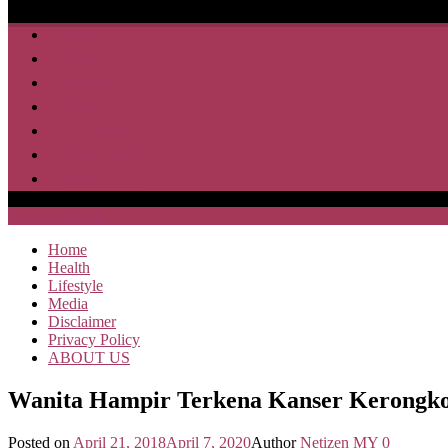
Home
Health
Lifestyle
Media
Disclaimer
Privacy Policy
ABOUT US
SAJA HEBOH
Home
Health
Lifestyle
Media
Disclaimer
Privacy Policy
ABOUT US
Wanita Hampir Terkena Kanser Kerongko
Posted on
April 21, 2018
April 7, 2020
Author
Netizen MY
0