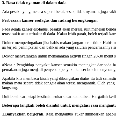
3. Rasa tidak nyaman di dalam dada
Ada pesakit yang merasa seperti berat, sesak, tidak nyaman, juga saki
Perbezaan kanser esofagus dan radang kerongkongan
Pada gejala kanser esofagus, pesakit akan merasa sulit menelan bend
terasa sakit atau terbakar di dada. Kalau lebih parah, boleh terjadi kan
Dokter memperingatkan jika habis makan jangan terus tidur. Habi
ini terjadi peningkatan dan bahkan ada yang saluran pencernaannya s
Doktor menyarankan untuk menjalankan aktiviti ringan 20-30 menit sete
#Nota : Penghidap penyakit kanser semakin meningkat daripada hari
pemakanan juga menjadi penyebab penyakit kanser boleh menyerang s
Apabila kita membaca kisah yang dikongsikan diatas itu tadi semesti
makan mata secara tidak sengaja akan terasa mengantuk. Oleh yang d
langsung.
Duit boleh cari,tetapi kesihatan sukar dicari dan dibeli. Hargailah kes
Beberapa langkah boleh diambil untuk mengatasi rasa mengantu
1.Banyakkan bergerak
. Rasa mengantuk sukar dihindarkan apabila