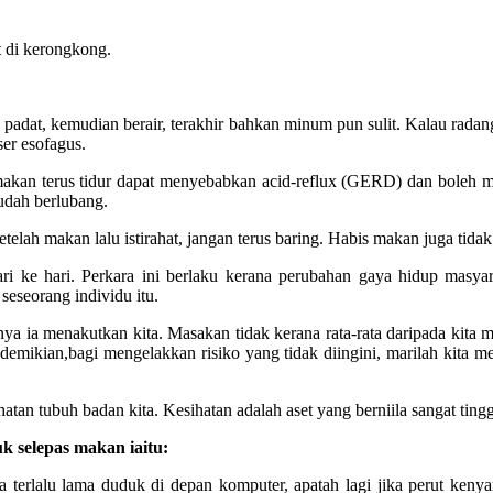
t di kerongkong.
a padat, kemudian berair, terakhir bahkan minum pun sulit. Kalau rada
ser esofagus.
s makan terus tidur dapat menyebabkan acid-reflux (GERD) dan boleh
udah berlubang.
lah makan lalu istirahat, jangan terus baring. Habis makan juga tidak 
 ke hari. Perkara ini berlaku kerana perubahan gaya hidup masyarak
eseorang individu itu.
nya ia menakutkan kita. Masakan tidak kerana rata-rata daripada kita m
emikian,bagi mengelakkan risiko yang tidak diingini, marilah kita m
ihatan tubuh badan kita. Kesihatan adalah aset yang berniila sangat tingg
k selepas makan iaitu:
 terlalu lama duduk di depan komputer, apatah lagi jika perut kenyang