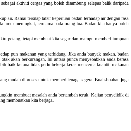
ebagai aktiviti cergas yang boleh disambung selepas balik daripada
 air. Ramai tersilap tafsir keperluan badan terhadap air dengan rasa
la umur meningkat, terutama pada orang tua. Badan kita hanya boleh
aktu petang, tetapi membuat kita segar dan mampu memberi tumpuan
a sedap pun makanan yang terhidang. Jika anda banyak makan, badan
e otak akan berkurangan. Ini antara punca menyebabkan anda berasa
h baik kerana tidak perlu bekerja keras mencerna kuantiti makanan
 yang mudah diproses untuk memberi tenaga segera. Buah-buahan juga
ngkin membuat masalah anda bertambah teruk. Kajian penyelidik di
ang membuatkan kita berjaga.