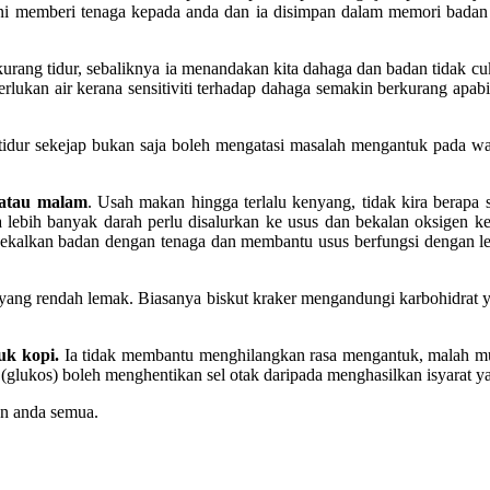
ni memberi tenaga kepada anda dan ia disimpan dalam memori badan s
ng tidur, sebaliknya ia menandakan kita dahaga dan badan tidak cukup
lukan air kerana sensitiviti terhadap dahaga semakin berkurang apabi
tidur sekejap bukan saja boleh mengatasi masalah mengantuk pada w
 atau malam
. Usah makan hingga terlalu kenyang, tidak kira berap
 lebih banyak darah perlu disalurkan ke usus dan bekalan oksigen k
ekalkan badan dengan tenaga dan membantu usus berfungsi dengan lebi
 yang rendah lemak. Biasanya biskut kraker mengandungi karbohidrat
uk kopi.
Ia tidak membantu menghilangkan rasa mengantuk, malah mu
lukos) boleh menghentikan sel otak daripada menghasilkan isyarat y
an anda semua.