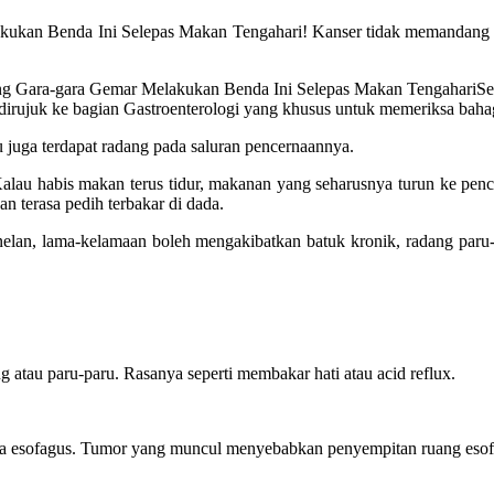
kan Benda Ini Selepas Makan Tengahari! Kanser tidak memandang lela
Se
n dirujuk ke bagian Gastroenterologi yang khusus untuk memeriksa baha
itu juga terdapat radang pada saluran pencernaannya.
Kalau habis makan terus tidur, makanan yang seharusnya turun ke penc
n terasa pedih terbakar di dada.
menelan, lama-kelamaan boleh mengakibatkan batuk kronik, radang par
g atau paru-paru. Rasanya seperti membakar hati atau acid reflux.
da esofagus. Tumor yang muncul menyebabkan penyempitan ruang esofa