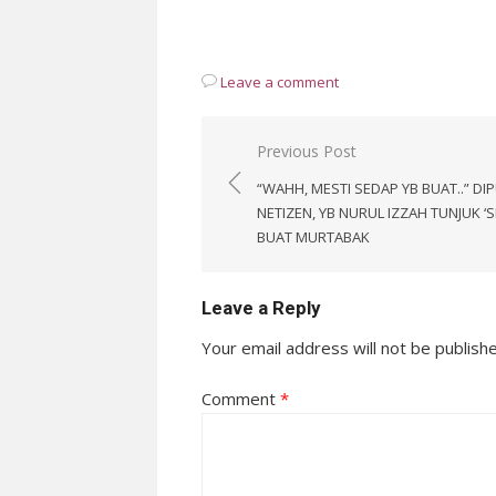
Leave a comment
Post
Previous Post
navigation
“WAHH, MESTI SEDAP YB BUAT..” DIP
NETIZEN, YB NURUL IZZAH TUNJUK ‘SK
BUAT MURTABAK
Leave a Reply
Your email address will not be publish
Comment
*