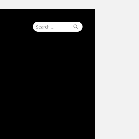
Search
Search
for: