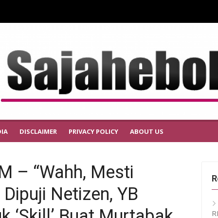
IA
DISCLAIMER
PRIVACY POLICY
ABOUT US
 – “Wahh, Mesti
R
 Dipuji Netizen, YB
k ‘Skill’ Buat Murtabak
R