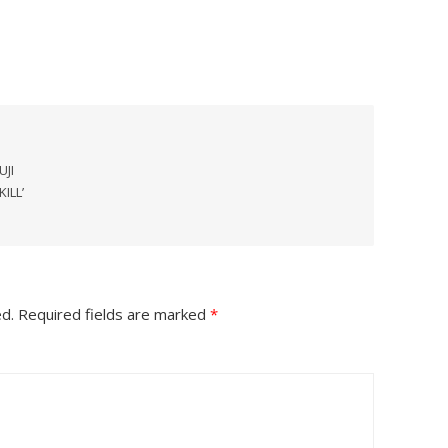
UJI
ILL’
ed.
Required fields are marked
*