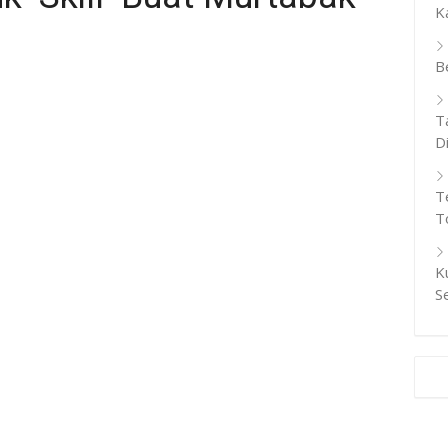
K
B
T
D
T
T
K
S