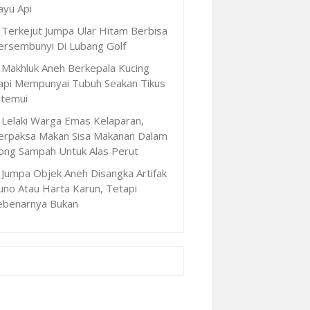
ayu Api
Terkejut Jumpa Ular Hitam Berbisa
ersembunyi Di Lubang Golf
Makhluk Aneh Berkepala Kucing
api Mempunyai Tubuh Seakan Tikus
itemui
Lelaki Warga Emas Kelaparan,
erpaksa Makan Sisa Makanan Dalam
ong Sampah Untuk Alas Perut
Jumpa Objek Aneh Disangka Artifak
uno Atau Harta Karun, Tetapi
ebenarnya Bukan