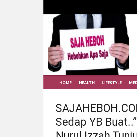
HOME
HEALTH
LIFESTYLE
MED
SAJAHEBOH.COM
Sedap YB Buat..”
Nurul Izzah Tunju