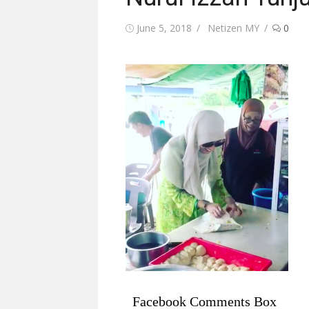
Posted
Author
June 5, 2018
Netizen MY
0
on
Facebook Comments Box