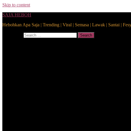
Skip to content
SAJA HEBOH
Hebohkan Apa Saja | Trending | Viral | Semasa | Lawak | Santai | Fes
Search for:
Search