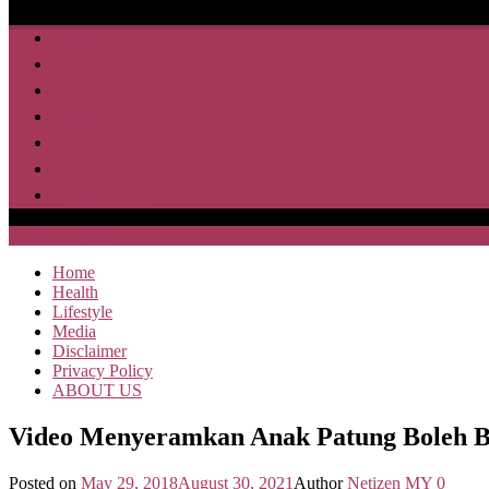
Home
Health
Lifestyle
Media
Disclaimer
Privacy Policy
ABOUT US
SAJA HEBOH
Home
Health
Lifestyle
Media
Disclaimer
Privacy Policy
ABOUT US
Video Menyeramkan Anak Patung Boleh Be
Posted on
May 29, 2018
August 30, 2021
Author
Netizen MY
0