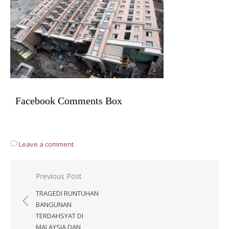
Facebook Comments Box
Leave a comment
Post
Previous Post
navigation
TRAGEDI RUNTUHAN
BANGUNAN
TERDAHSYAT DI
MALAYSIA DAN