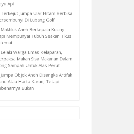
ayu Api
Terkejut Jumpa Ular Hitam Berbisa
ersembunyi Di Lubang Golf
Makhluk Aneh Berkepala Kucing
api Mempunyai Tubuh Seakan Tikus
itemui
Lelaki Warga Emas Kelaparan,
erpaksa Makan Sisa Makanan Dalam
ong Sampah Untuk Alas Perut
Jumpa Objek Aneh Disangka Artifak
uno Atau Harta Karun, Tetapi
ebenarnya Bukan