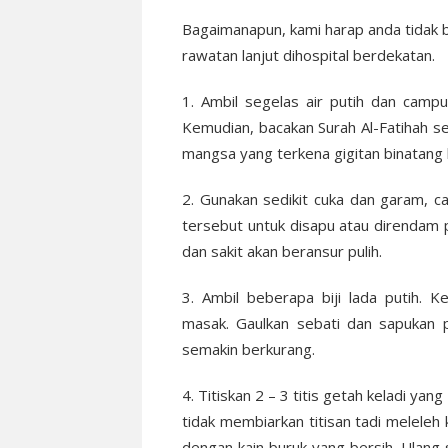
Bagaimanapun, kami harap anda tidak 
rawatan lanjut dihospital berdekatan.
1. Ambil segelas air putih dan camp
Kemudian, bacakan Surah Al-Fatihah s
mangsa yang terkena gigitan binatang b
2. Gunakan sedikit cuka dan garam, 
tersebut untuk disapu atau direndam 
dan sakit akan beransur pulih.
3. Ambil beberapa biji lada putih. 
masak. Gaulkan sebati dan sapukan pa
semakin berkurang.
4. Titiskan 2 – 3 titis getah keladi yan
tidak membiarkan titisan tadi meleleh 
dengan kain buruk yang bersih. Ulang 