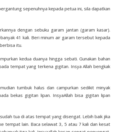
bergantung sepenuhnya kepada petua ini, sila dapatkan
urkannya dengan sebuku garam jantan (garam kasar).
ebanyak 41 kali. Beri minum air garam tersebut kepada
erbisa itu.
campurkan kedua duanya hingga sebati. Gunakan bahan
pada tempat yang terkena gigitan. Insya Allah bengkak
Kemudian tumbuk halus dan campurkan sedikit minyak
da bekas gigitan lipan. InsyaAllah bisa gigitan lipan
g sudah tua di atas tempat yang disengat. Lebih baik jika
ke tempat lain. Baca selawat 3, 5 atau 7 kali dan kesat
sebanyak tiga kali. Insyaallah kesan sengat penyengat,