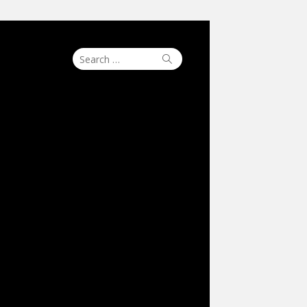
Search
Search
for: