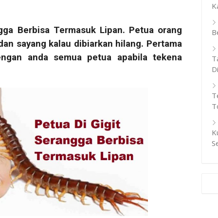
K
ngga Berbisa
Termasuk Lipan. Petua orang
B
an sayang kalau dibiarkan hilang. Pertama
dengan anda semua petua apabila tekena
T
D
T
T
K
S