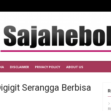
IA
DISCLAIMER
PRIVACY POLICY
ABOUT US
Digigit Serangga Berbisa
R
R