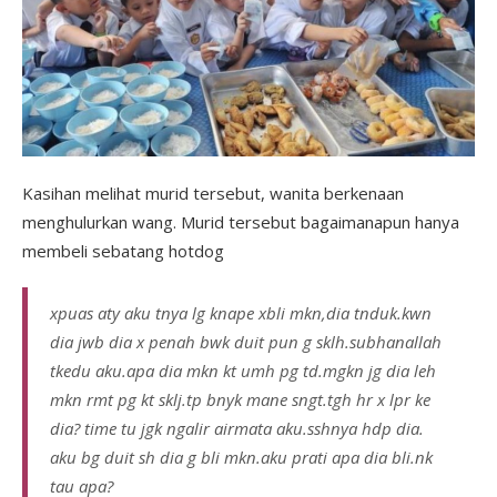
Kasihan melihat murid tersebut, wanita berkenaan
menghulurkan wang. Murid tersebut bagaimanapun hanya
membeli sebatang hotdog
xpuas aty aku tnya lg knape xbli mkn,dia tnduk.kwn
dia jwb dia x penah bwk duit pun g sklh.subhanallah
tkedu aku.apa dia mkn kt umh pg td.mgkn jg dia leh
mkn rmt pg kt sklj.tp bnyk mane sngt.tgh hr x lpr ke
dia? time tu jgk ngalir airmata aku.sshnya hdp dia.
aku bg duit sh dia g bli mkn.aku prati apa dia bli.nk
tau apa?