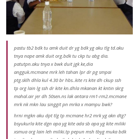
pastu tb2 bdk tu amk duit dr yg bdk yg aku tlg td.aku
tnya nape amk duit org.bdk tu ckp tu abg dia.
patutpn.aku tnya x bwk duit jgk ke,dia
angguk.mcmane mrk leh tahan lpr dr pg smpai
ptg.sklh dhla kul 4.30 br hbs..kite rs kite dh ckup ssh
tp org lain lg ssh dr kite kn.dhla mkanan kt kntin skrg
mahal.air jer dh 50sen.ns lak antara rm1-rm2.mcmane
mrk nk mkn lau singgit pn mrka x mampu bwk?
hrni mgkn aku dpt tlg tp mcmane hr2 mrk yg akn dtg?
bsyukurla kite dgn apa yg kite ada sb apa yg kite miliki
xsmua org lain leh miliki.tp pepun msh tbyg muka bdk