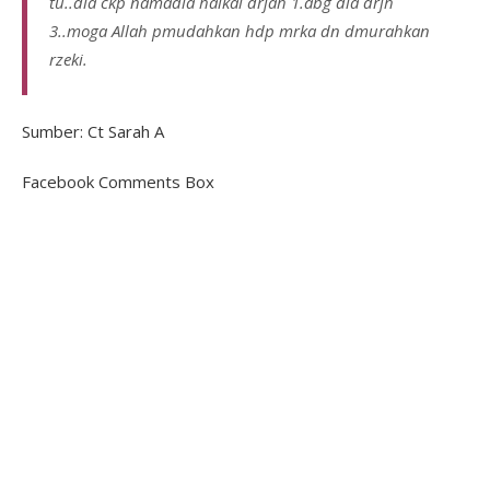
tu..dia ckp namadia haikal drjah 1.abg dia drjh
3..moga Allah pmudahkan hdp mrka dn dmurahkan
rzeki.
Sumber: Ct Sarah A
Facebook Comments Box