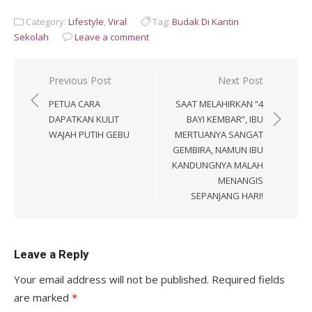
Category:
Lifestyle
,
Viral
Tag:
Budak Di Kantin
Sekolah
Leave a comment
Post
Previous Post
Next Post
navigation
PETUA CARA
SAAT MELAHIRKAN “4
DAPATKAN KULIT
BAYI KEMBAR”, IBU
WAJAH PUTIH GEBU
MERTUANYA SANGAT
GEMBIRA, NAMUN IBU
KANDUNGNYA MALAH
MENANGIS
SEPANJANG HARI!
Leave a Reply
Your email address will not be published.
Required fields
are marked
*