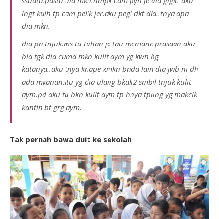
ssuatu.pastu dia mkn.nmpk cam pyh je dia gigit. aku
ingt kuih tp cam pelik jer.aku pegi dkt dia..tnya apa
dia mkn.
dia pn tnjuk.ms tu tuhan je tau mcmane prasaan aku
bla tgk dia cuma mkn kulit aym yg kwn bg
katanya..aku tnya knape xmkn bnda lain dia jwb ni dh
ada mkanan.itu yg dia ulang bkali2 smbil tnjuk kulit
aym.pd aku tu bkn kulit aym tp hnya tpung yg makcik
kantin bt grg aym.
Tak pernah bawa duit ke sekolah