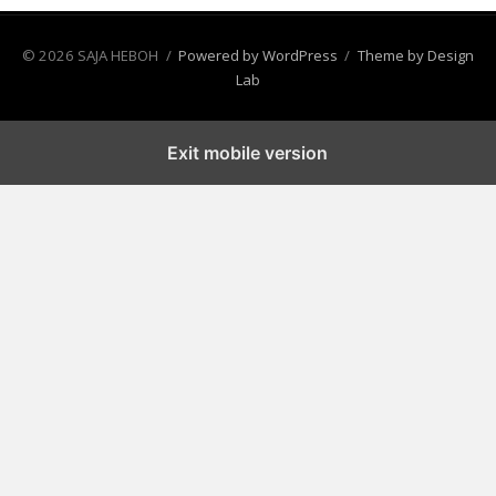
© 2026 SAJA HEBOH
/
Powered by WordPress
/
Theme by Design
Lab
Exit mobile version