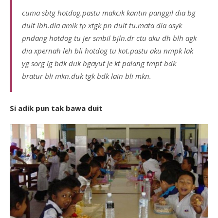
cuma sbtg hotdog.pastu makcik kantin panggil dia bg
duit lbh.dia amik tp xtgk pn duit tu.mata dia asyk
pndang hotdog tu jer smbil bjln.dr ctu aku dh blh agk
dia xpernah leh bli hotdog tu kot.pastu aku nmpk lak
yg sorg lg bdk duk bgayut je kt palang tmpt bdk
bratur bli mkn.duk tgk bdk lain bli mkn.
Si adik pun tak bawa duit