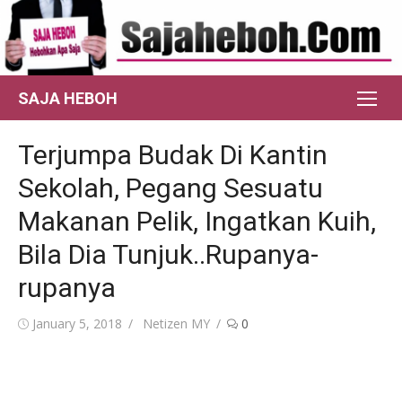
Skip
to
content
SAJA HEBOH
Terjumpa Budak Di Kantin
Sekolah, Pegang Sesuatu
Makanan Pelik, Ingatkan Kuih,
Bila Dia Tunjuk..Rupanya-
rupanya
Posted
Author
January 5, 2018
Netizen MY
0
on