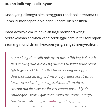
Bukan kuih tapi kulit ayam
Kisah yang dikongsi oleh pengguna Facebook bernama Ct
Sarah ini mendapat lebih seribu share oleh netizen.
Pada awalnya dia ke sekolah bagi memberi wang
persekolahan anaknya yang tertinggal namun terserempak
seorang murid dalam keadaan yang sangat menyedihkan.
Lupa nk bg duit sklh ank pg td.pastu lbh krg kul 9 lbh
trus chow g sklh dia nk bg duit.ms tu wktu bdk2 rehat.
tgh tngu ank kt kantin tb2 tlihat sorang bdk yg lalu
dpn mata..kecik sngt bdnnya..baju sluar kasut smua
lusuh,wrna kuning n x bgosok.hati dh mula rs
smcam.dia jln slow jer lht kiri kanan.pastu hlg dr
pndangan.. tcari2 gak la dn mata aku tpaku bla tgk
bdk td duk ats bangku
kantin
.tgn dia pgang