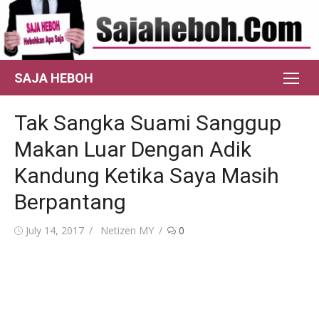
Skip
to
content
SAJA HEBOH
Tak Sangka Suami Sanggup
Makan Luar Dengan Adik
Kandung Ketika Saya Masih
Berpantang
Posted
Author
July 14, 2017
Netizen MY
0
on