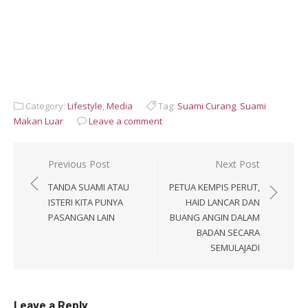
Category:
Lifestyle
,
Media
Tag:
Suami Curang
,
Suami
Makan Luar
Leave a comment
Post
Previous Post
Next Post
navigation
TANDA SUAMI ATAU
PETUA KEMPIS PERUT,
ISTERI KITA PUNYA
HAID LANCAR DAN
PASANGAN LAIN
BUANG ANGIN DALAM
BADAN SECARA
SEMULAJADI
Leave a Reply