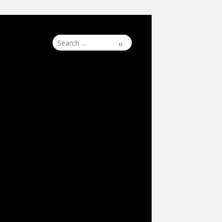
Search
Search
for: