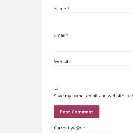
Name
*
Email
*
Website
Save my name, email, and website in t
Current ye@r
*