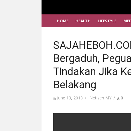
HOME
HEALTH
LIFESTYLE
MED
SAJAHEBOH.COM
Bergaduh, Pegua
Tindakan Jika Ke
Belakang
Posted
Author
June 13, 2018
Netizen MY
0
on