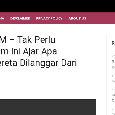
IA
DISCLAIMER
PRIVACY POLICY
ABOUT US
 – Tak Perlu
R
m Ini Ajar Apa
reta Dilanggar Dari
R
K
B
M
D
T