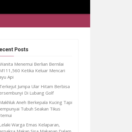
ecent Posts
Wanita Menemui Berlian Bernilai
M111,560 Ketika Keluar Mencari
ayu Api
Terkejut Jumpa Ular Hitam Berbisa
ersembunyi Di Lubang Golf
Makhluk Aneh Berkepala Kucing Tapi
empunyai Tubuh Seakan Tikus
itemui
Lelaki Warga Emas Kelaparan,
erpaksa Makan Sisa Makanan Dalam