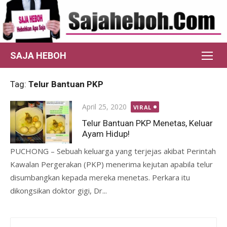
Skip
to
content
SAJA HEBOH
Tag:
Telur Bantuan PKP
Posted
April 25, 2020
VIRAL
on
Telur Bantuan PKP Menetas, Keluar
Ayam Hidup!
PUCHONG – Sebuah keluarga yang terjejas akibat Perintah
Kawalan Pergerakan (PKP) menerima kejutan apabila telur
disumbangkan kepada mereka menetas. Perkara itu
dikongsikan doktor gigi, Dr...