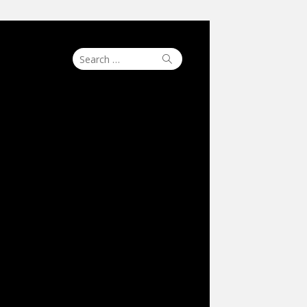
Search
Search
for: