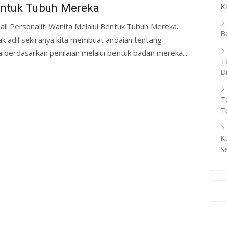
ntuk Tubuh Mereka
K
ali Personaliti Wanita Melalui Bentuk Tubuh Mereka.
B
ak adil sekiranya kita membuat andaian tentang
 berdasarkan penilaian melalui bentuk badan mereka....
T
D
T
T
K
S