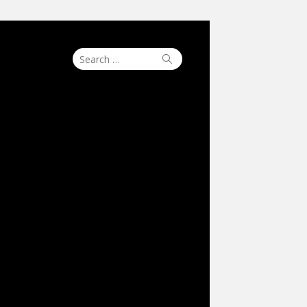
Search
Search
for: