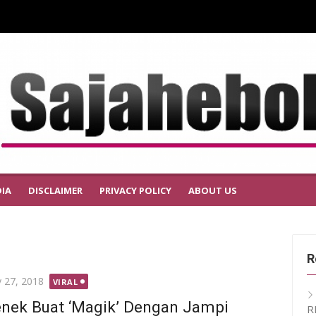
IA
DISCLAIMER
PRIVACY POLICY
ABOUT US
R
ted
 27, 2018
VIRAL
nek Buat ‘Magik’ Dengan Jampi
R