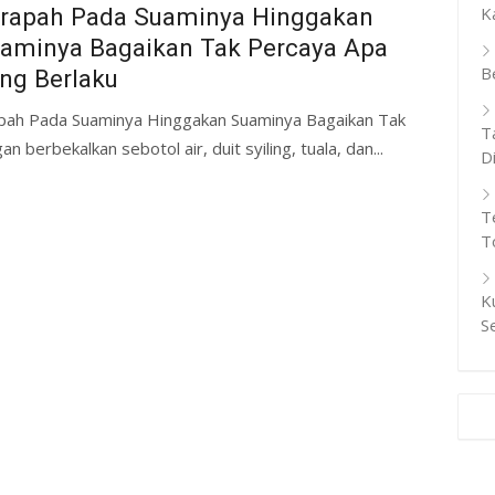
rapah Pada Suaminya Hinggakan
K
aminya Bagaikan Tak Percaya Apa
B
ng Berlaku
apah Pada Suaminya Hinggakan Suaminya Bagaikan Tak
T
berbekalkan sebotol air, duit syiling, tuala, dan...
D
T
T
K
S