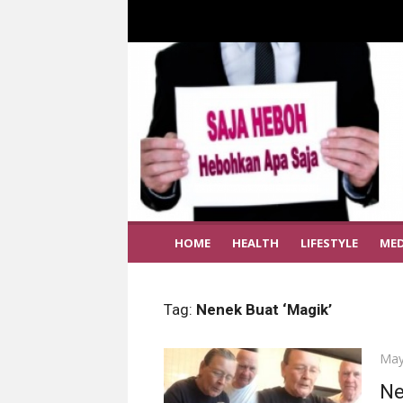
HOME
HEALTH
LIFESTYLE
MED
Tag:
Nenek Buat ‘Magik’
Pos
May
on
Ne