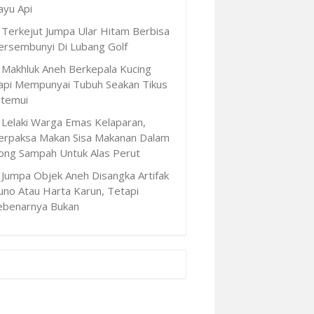
ayu Api
Terkejut Jumpa Ular Hitam Berbisa
ersembunyi Di Lubang Golf
Makhluk Aneh Berkepala Kucing
api Mempunyai Tubuh Seakan Tikus
itemui
Lelaki Warga Emas Kelaparan,
erpaksa Makan Sisa Makanan Dalam
ong Sampah Untuk Alas Perut
Jumpa Objek Aneh Disangka Artifak
uno Atau Harta Karun, Tetapi
ebenarnya Bukan