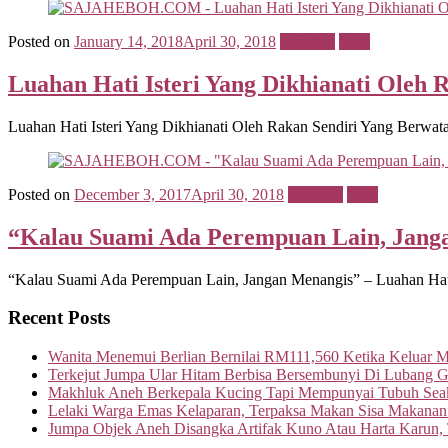
Posted on
January 14, 2018
April 30, 2018
Lifestyle
Viral
Luahan Hati Isteri Yang Dikhianati Oleh
Luahan Hati Isteri Yang Dikhianati Oleh Rakan Sendiri Yang Berwat
Posted on
December 3, 2017
April 30, 2018
Lifestyle
Viral
“Kalau Suami Ada Perempuan Lain, Janga
“Kalau Suami Ada Perempuan Lain, Jangan Menangis” – Luahan Hati Is
Recent Posts
Wanita Menemui Berlian Bernilai RM111,560 Ketika Keluar 
Terkejut Jumpa Ular Hitam Berbisa Bersembunyi Di Lubang G
Makhluk Aneh Berkepala Kucing Tapi Mempunyai Tubuh Seak
Lelaki Warga Emas Kelaparan, Terpaksa Makan Sisa Makanan
Jumpa Objek Aneh Disangka Artifak Kuno Atau Harta Karun,