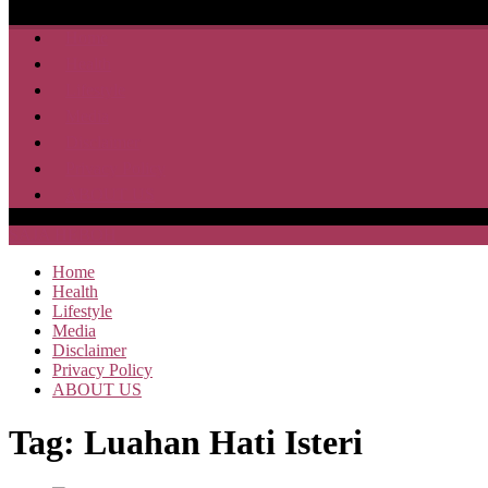
Home
Health
Lifestyle
Media
Disclaimer
Privacy Policy
ABOUT US
SAJA HEBOH
Home
Health
Lifestyle
Media
Disclaimer
Privacy Policy
ABOUT US
Tag:
Luahan Hati Isteri