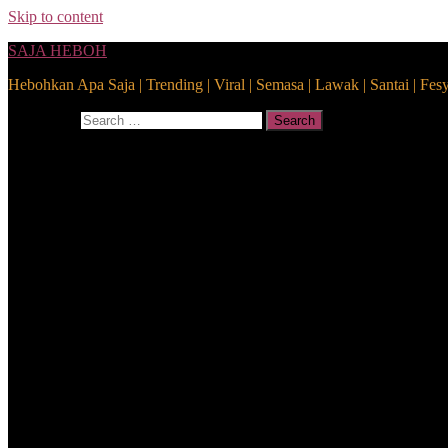
Skip to content
SAJA HEBOH
Hebohkan Apa Saja | Trending | Viral | Semasa | Lawak | Santai | Fes
Search for:
Search