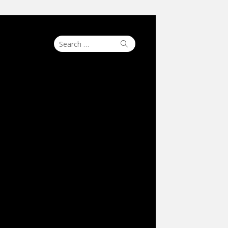
Search
Search
for: