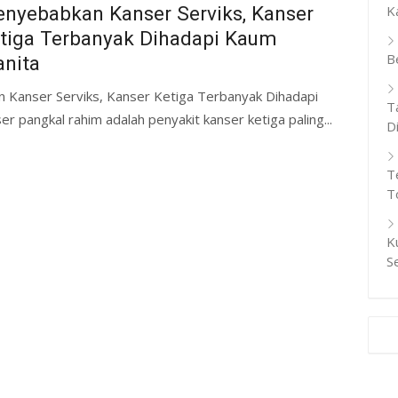
nyebabkan Kanser Serviks, Kanser
K
tiga Terbanyak Dihadapi Kaum
B
nita
n Kanser Serviks, Kanser Ketiga Terbanyak Dihadapi
T
r pangkal rahim adalah penyakit kanser ketiga paling...
D
T
T
K
S