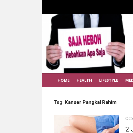
HOME
HEALTH
LIFESTYLE
MED
Tag:
Kanser Pangkal Rahim
Pos
Oct
on
2 