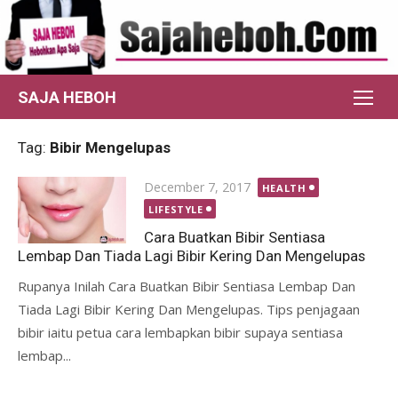
Skip
to
content
SAJA HEBOH
Tag:
Bibir Mengelupas
Posted
December 7, 2017
HEALTH
on
LIFESTYLE
Cara Buatkan Bibir Sentiasa
Lembap Dan Tiada Lagi Bibir Kering Dan Mengelupas
Rupanya Inilah Cara Buatkan Bibir Sentiasa Lembap Dan
Tiada Lagi Bibir Kering Dan Mengelupas. Tips penjagaan
bibir iaitu petua cara lembapkan bibir supaya sentiasa
lembap...