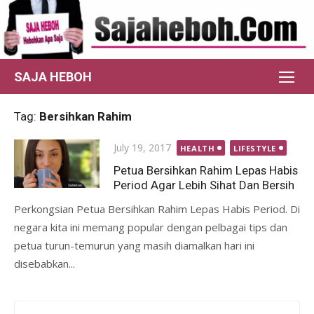
Skip
to
content
SAJA HEBOH
Tag:
Bersihkan Rahim
Posted
July 19, 2017
HEALTH
LIFESTYLE
on
Petua Bersihkan Rahim Lepas Habis
Period Agar Lebih Sihat Dan Bersih
Perkongsian Petua Bersihkan Rahim Lepas Habis Period. Di
negara kita ini memang popular dengan pelbagai tips dan
petua turun-temurun yang masih diamalkan hari ini
disebabkan...