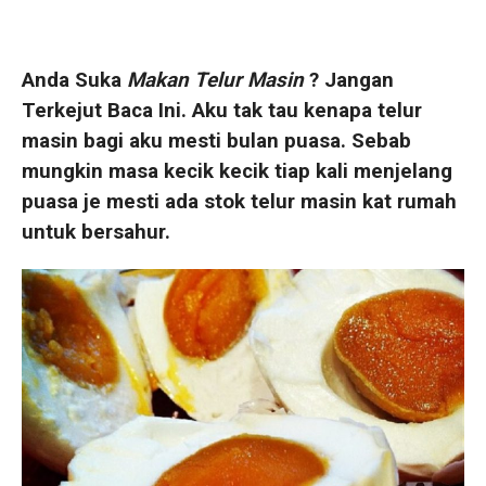
Anda Suka
Makan Telur Masin
? Jangan
Terkejut Baca Ini. Aku tak tau kenapa telur
masin bagi aku mesti bulan puasa. Sebab
mungkin masa kecik kecik tiap kali menjelang
puasa je mesti ada stok telur masin kat rumah
untuk bersahur.