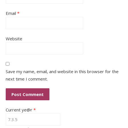
Email
*
Website
Save my name, email, and website in this browser for the
next time I comment.
Current ye@r
*